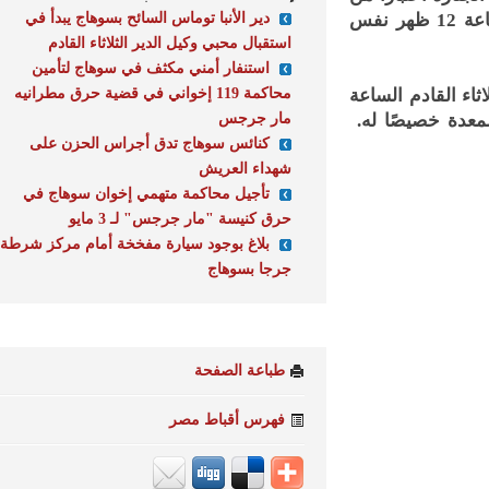
دير الأنبا توماس السائح بسوهاج يبدأ في
صباح الثلاثاء القادم قبل ساعات قليلة من بدء صلوات الجنازة والمقررة الساعة 12 ظهر نفس
استقبال محبي وكيل الدير الثلاثاء القادم
استنفار أمني مكثف في سوهاج لتأمين
محاكمة 119 إخواني في قضية حرق مطرانيه
 القادم الساعة
مار جرجس
دة خصيصًا له.
كنائس سوهاج تدق أجراس الحزن على
شهداء العريش
تأجيل محاكمة متهمي إخوان سوهاج في
حرق كنيسة "مار جرجس" لـ 3 مايو
بلاغ بوجود سيارة مفخخة أمام مركز شرطة
جرجا بسوهاج
طباعة الصفحة
فهرس أقباط مصر