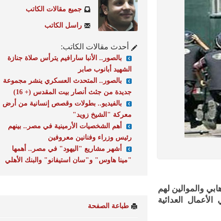
جميع مقالات الكاتب
راسل الكاتب
أحدث مقالات الكاتب:
بالصور.. الأنبا سارافيم يترأس صلاة جنازة
الشهيد أبانوب صابر
بالصور.. المتحدث العسكري ينشر مجموعة
جديدة من جثث أنصار بيت المقدس (+ 16)
بالفيديو.. بطولات وقصص إنسانية من أرض
معركة "الشيخ زويد"
أهم الشخصيات الأرمينية في مصر.. بينهم
رئيس وزراء وفنانين معروفين
أشهر مشاريع "اليهود" في مصر.. أهمها
"مينا هاوس" و"سان استيفانو" والبنك الأهلي
 الإرهابي والموالين لهم
عمال العدائية
طباعة الصفحة