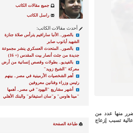
جميع مقالات الكاتب
راسل الكاتب
أحدث مقالات الكاتب:
بالصور.. الأنبا سارافيم يترأس صلاة جنازة
الشهيد أبانوب صابر
بالصور.. المتحدث العسكري ينشر مجموعة
جديدة من جثث أنصار بيت المقدس (+ 16)
بالفيديو.. بطولات وقصص إنسانية من أرض
معركة "الشيخ زويد"
أهم الشخصيات الأرمينية في مصر.. بينهم
رئيس وزراء وفنانين معروفين
أشهر مشاريع "اليهود" في مصر.. أهمها
"مينا هاوس" و"سان استيفانو" والبنك الأهلي
ر منها عدد من
ية تسبب إزعاج
طباعة الصفحة