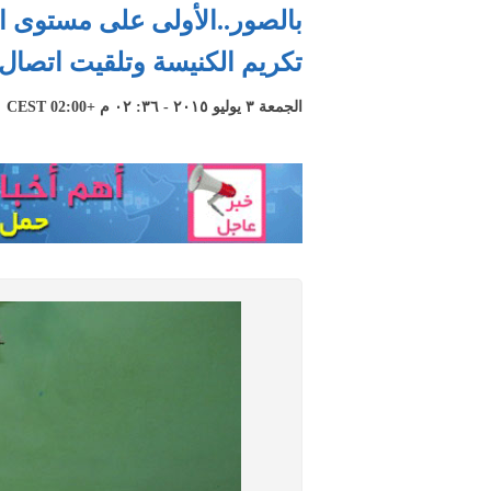
بالصور..الأولى على مستوى ال
تكريم الكنيسة وتلقيت اتصال
الجمعة ٣ يوليو ٢٠١٥ - ٣٦: ٠٢ م +02:00 CEST