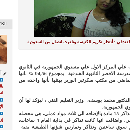
الكا
لفندقي : أنتظر تكريم الكنيسة وتلقيت اتصال من السعودية
 علي المركز الاول علي مستوي الجمهورية في الثانوي
أح
الفندقي، شعبة الخدمات السياحية بمدرسة الاقصر الثانوية الفندقية بمجموع 94,56 % .انها
 الماضي من مكتب سكرتير الوزير يهنئها بأنها واحده من
با
ات
الدكتور محمد يوسف، وزير التعليم الفني ، ليؤكد لها أن
الإ
ي الجمهورية.
وتستكمل ماريت، أنها كانت تنظم وقتها لتذاكر 15 مادة بالإضافه الي ثلاث مواد عملي، هي محصله
إز
مواد العام النهائي للتعليم الثانوي الفندقي، واضافت انها كانت تذاكر في بداية العام 4 ساعات،
ام سوي ساعتين وتذاكر وتمارس شؤنها الطبيعية بقية