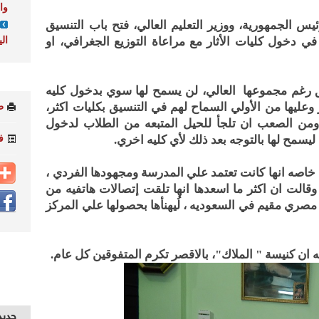
وا
الجمهورية، ووزير التعليم العالي، فتح باب التنسيق
ال
في دخول كليات الأثار مع مراعاة التوزيع الجغرافي، او
يق رغم مجموعها العالي، لن يسمح لها سوي بدخول كليه
ر وعليها من الأولي السماح لهم في التنسيق بكليات اكثر،
ط
 ومن الصعب ان تلجأ للحيل المتبعه من الطلاب لدخول
ف
يسمح لها بالتوجه بعد ذلك لأي كليه اخري.
 خاصه انها كانت تعتمد علي المدرسة ومجهودها الفردي ،
الت ان اكثر ما اسعدها انها تلقت إتصالات هاتفيه من
صري مقيم في السعوديه ، لُيهنأها بحصولها علي المركز
 ان كنيسة " الملاك"، بالاقصر تكرم المتفوقين كل عام.
جديد