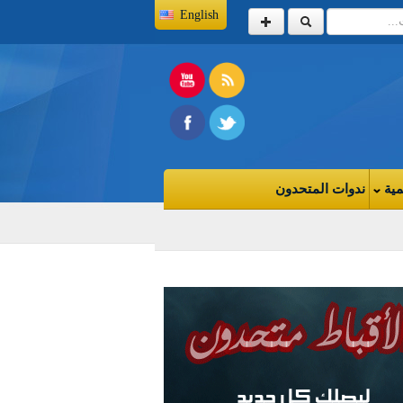
English
مية
ندوات المتحدون