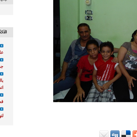
الأكث
عل
جد
با
ات
قص
لته