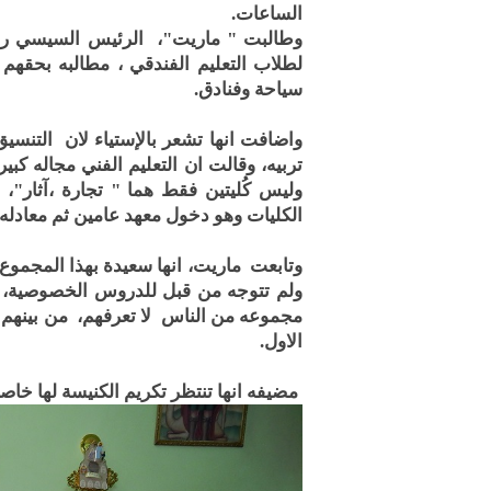
الساعات.
وطالبت " ماريت"، الرئيس السيسي رئيس 
لطلاب التعليم الفندقي ، مطالبه بحقهم 
سياحة وفنادق.
واضافت انها تشعر بالإستياء لان التنس
تربيه، وقالت ان التعليم الفني مجاله كبي
وليس كُليتين فقط هما " تجارة ،آثار"،
الكليات وهو دخول معهد عامين ثم معادله ل
وتابعت ماريت، انها سعيدة بهذا المجموع
ولم تتوجه من قبل للدروس الخصوصية، وق
مجموعه من الناس لا تعرفهم، من بينهم م
الاول.
مضيفه انها تنتظر تكريم الكنيسة لها خاصه