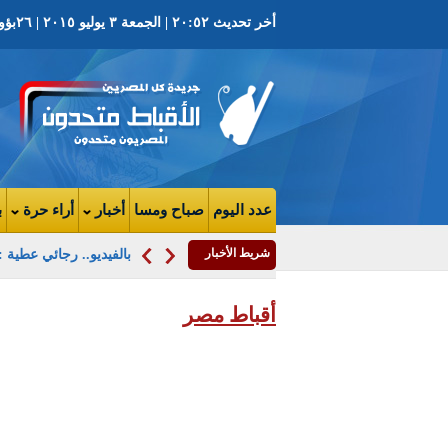
أخر تحديث ٢٠:٥٢ | الجمعة ٣ يوليو ٢٠١٥ | ٢٦بؤونه ١٧٣١ ش | العدد ٣٦١٠السنة التاسعه
عدد اليوم
صباح ومسا
أخبار
أراء حرة
ب
شريط الأخبار
بالفيديو.. رجائي عطية 
أقباط مصر