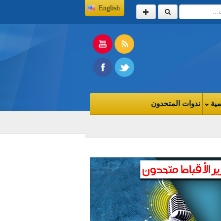
English
مية
ندوات المتحدون