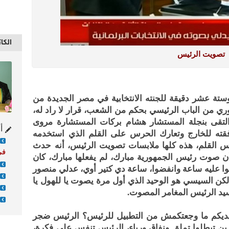
الكا
تصويت الرئيس
تة عشر دقيقة للجنته الانتخابية في مصر الجديدة من
ري من الباب الرئيسي بحكم من الشعب، قرار لا راد له،
لتقى بنجلة المستشار هشام بركات المستشارة مروى
أح
قته للخارج وتعارك الحرس على القلم الذي استخدمه
س القلم، هذه كلها ملابسات تصويت الرئيس، أنه حدث
في
ن صوت رئيس الجمهورية مبارك، لم يفعلها مبارك، كان
ا عليه ساعة وانفضوا، ساعة دي كتير أوي، عدلي منصور
لكن السيسي هو الوحيد الذي أول مرة يصوت يا للهول يا
لسيد الرئيس المغامر المصوت.
إيديكم ما وجعتكمش من التطبيل للرئيس؟ الرئيس ضجر
ن تبطلوا تملق ونفاق ورياء، الرئيس تنفس على فكرة،