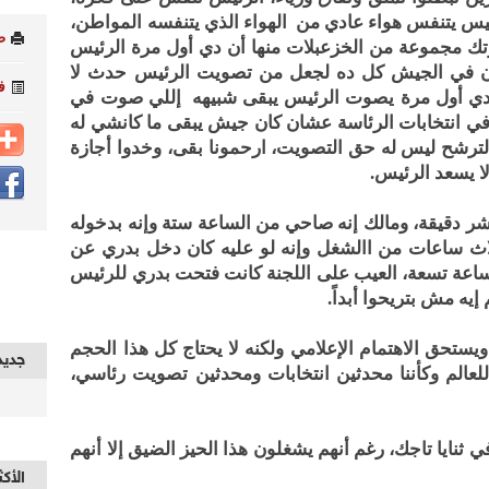
رئيس يتنفس هواء عادي من الهواء الذي يتنفسه المواطن،
ط
ك مجموعة من الخزعبلات منها أن دي أول مرة الرئيس
ن في الجيش كل ده لجعل من تصويت الرئيس حدث لا
ف
نت دي أول مرة يصوت الرئيس يبقى شبيهه إللي صوت في
 في انتخابات الرئاسة عشان كان جيش يبقى ما كانشي له
لترشح ليس له حق التصويت، ارحمونا بقى، وخدوا أجازة
ا يسعد الرئيس.
 دقيقة، ومالك إنه صاحي من الساعة ستة وإنه بدخوله
لاث ساعات من االشغل وإنه لو عليه كان دخل بدري عن
لساعة تسعة، العيب على اللجنة كانت فتحت بدري للرئيس
يه مش بتريحوا أبداً.
تحق الاهتمام الإعلامي ولكنه لا يحتاج كل هذا الحجم
جديد
و للعالم وكأننا محدثين انتخابات ومحدثين تصويت رئاسي،
ثنايا تاجك، رغم أنهم يشغلون هذا الحيز الضيق إلا أنهم
الأكث