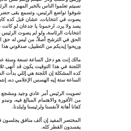
نسيتم تعلموا الناس بالخبر المهم ده، ال
شوفوا تواضع الرئيس، وتسمع بقى حضرت
يصوت في انتخابات، عشان قبل كده كا
يصد ولا يرد، ارحمونا يا جدعان لو كا
انتخابات الرئاسة، ولو لم يصوت الرئيس
الحق في الترشح أصلاً، من ليس له حق ا
وريحوا إيديكم من التطبيل، صدقوني هذا ل
مالك إنت هو دخل الساعة تسعة وستة عشر
اللجنة في هذا التوقيت يكون قد أنهى ث
كده المشكلة إن اللجنة هي إللي بدأت ا
الساعة ستة إيه الهسس الإعلامي ده، إنتم إ
تصويت الرئيس أمر عادي وجيد ومشجع ويس
من الأفورة والاهتمام المبالغ فيه، ونبد
كفانا أهانة لأنفسنا ولرئيسنا ولبلدنا.
المختصر المفيد إن ألف منافق يجلسون في 
يفسدون القطر كله.