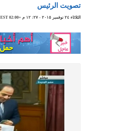
تصويت الرئيس
الثلاثاء ٢٤ نوفمبر ٢٠١٥ - ٢٧: ١٢ م +02:00 CEST