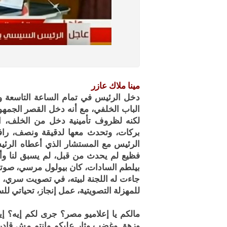
مينا ملاك عازر
دخل الرئيس في تمام الساعة التاسعة وس
الباب الخلفي، مع أنه دخل القصر الجمهو
لكنه لظروف تأمينية دخل من الخلف، ا
بركات، وتحدث معها لدقيقة ونصف، راف
الرئيس مع المستشار الذي أعطاه الرئي
فظيع لم يحدث من قبل، لم يسبق لنا وأ
بيلطم السادات، كان بيولول مرسي، صوتو
جاءت له اللجنة لبيته، في تصويت سري، 
للمهزلة التصويتية، عمل إنجاز، تحياتي ل
مالكم يا إعلاميو مصر؟ جرى لكم إيه؟ 
وزهق وغضب وثار عليكم وإنتم مش قادري