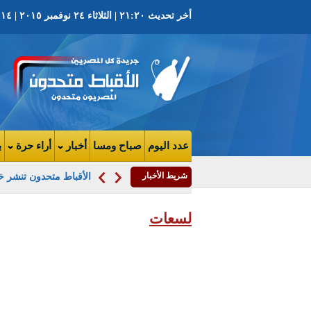
أخر تحديث ٢١:٢٠ | الثلاثاء ٢٤ نوفمبر ٢٠١٥ | ١٤ هاتور ١٧٣٢ ش | العدد ٣٧٥٦ السنة التاسعه
عدد اليوم
صباح ومسا
أخبار
أراء حرة
ب
شريط الأخبار
الأقباط متحدون تنشر خر
لسعات