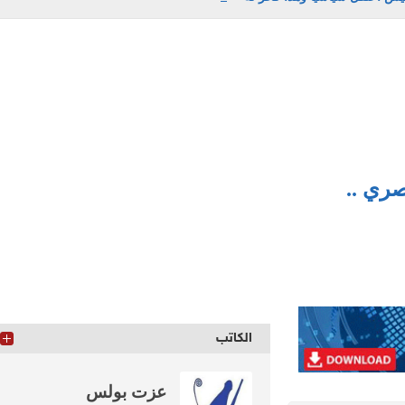
ي ..
الكاتب
عزت بولس