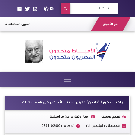
EN
اخر الأخبار:
القوى العاملة: تعيين 1187 شابا في وظائف مختلفة بالبح
ترامب: يحق لـ"بايدن" دخول البيت الأبيض في هذه الحالة
نعيم يوسف
أخبار وتقارير من مراسلينا
الجمعة ٢٧ نوفمبر ٢٠٢٠
٠٦: ٠٧ م +02:00 CEST