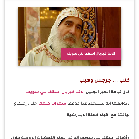
الانبا غبريال اسقف بني سويف
كتب ... جرجس وهيب
قال نيافة الحبر الجليل
الانبا غبريال
اسقف بني سويف
وتوابعها انه سيتحدد غدا موقف
سهرات كيهك
خلال إجتماع
نيافتة مع الآباء كهنة الايبارشية
وأضاف أسقف بني سويف أنه تم إلغاء النهضات الروحية خلال