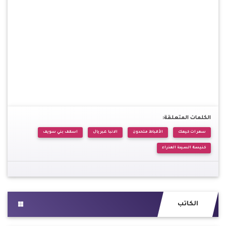
الكلمات المتعلقة:
سهرات كيهك
الأقباط متحدون
الانبا غبريال
اسقف بني سويف
كنيسة السيدة العذراء
الكاتب