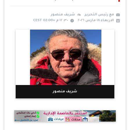
مع رئيس التحرير
شريف منصور
الاربعاء ١٨ مارس ٢٠٢٦
٣٠: ١٢ م +02:00 CEST
شريف منصور