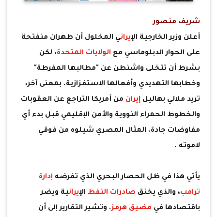
شريف منصور
أعلن وزير الخارجية ال
إيران
ي المخلول أن طهران منفتحة
على الحوار الدبلوماسي مع
الولايات المتحدة
، لكن
بشرط أن تتخلى واشنطن عن "مطالبها المفرطة"
وخطابها التهديدي وأفعالها الاستفزازية. بمعنى آخر،
تريد ملالي بهاليل
إيران
من أمريكا التراجع عن العقوبات
والخطوط الحمراء النووية والأمن الإقليمي قبل بدء أي
مفاوضات جادة. المثال المصري شيلوه من فوقي
لاموته .
يأتي هذا في ظل الحصار البحري الذي تفرضه
إدارة
ترامب
، والذي يخنق
صادرات النفط
ال
إيران
ية ويضر
باقتصادها في
مضيق هرمز
. وتشير التقارير إلى أن