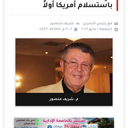
باستسلام أمريكا أولاً
مع رئيس التحرير
شريف منصور
الجمعة ١ مايو ٢٠٢٦
٠١: ١١ م +02:00 CEST
م. شريف منصور