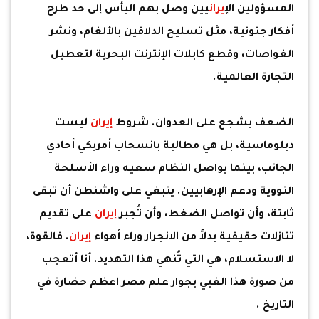
المسؤولين ال
إيران
يين وصل بهم اليأس إلى حد طرح
أفكار جنونية، مثل تسليح الدلافين بالألغام، ونشر
الغواصات، وقطع كابلات الإنترنت البحرية لتعطيل
التجارة العالمية.
الضعف يشجع على العدوان. شروط
إيران
ليست
دبلوماسية، بل هي مطالبة بانسحاب أمريكي أحادي
الجانب، بينما يواصل النظام سعيه وراء الأسلحة
النووية ودعم الإرهابيين. ينبغي على واشنطن أن تبقى
ثابتة، وأن تواصل الضغط، وأن تُجبر
إيران
على تقديم
تنازلات حقيقية بدلاً من الانجرار وراء أهواء
إيران
. فالقوة،
لا الاستسلام، هي التي تُنهي هذا التهديد. أنا أتعجب
من صورة هذا الغبي بجوار علم مصر اعظم حضارة في
التاريخ .