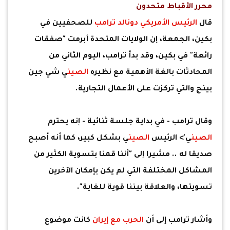
محرر الأقباط متحدون
قال
الرئيس الأمريكي
دونالد ترامب
للصحفيين في
بكين، الجمعة، إن الولايات المتحدة أبرمت "صفقات
رائعة" في بكين، وقد بدأ ترامب، اليوم الثاني من
المحادثات بالغة الأهمية مع نظيره
الصين
ي شي جين
بينج والتي تركزت على الأعمال التجارية.
وقال ترامب - في بداية جلسة ثنائية - إنه يحترم
الصين
ي'> الرئيس
الصين
ي بشكل كبير، كما أنه أصبح
صديقا له .. مشيرا إلى "أننا قمنا بتسوية الكثير من
المشاكل المختلفة التي لم يكن بإمكان الآخرين
تسويتها، والعلاقة بيننا قوية للغاية".
وأشار ترامب إلى أن
الحرب مع إيران
كانت موضوع