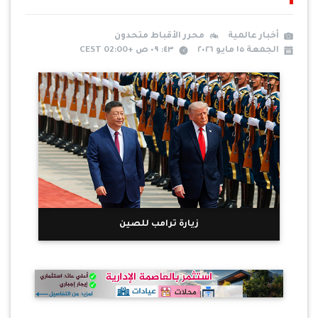
أخبار عالمية
محرر الأقباط متحدون
الجمعة ١٥ مايو ٢٠٢٦
٤٣: ٠٩ ص +02:00 CEST
زيارة ترامب للصين