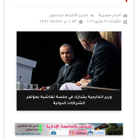
أخبار مصرية
محرر الأقباط متحدون
الثلاثاء ١٩ مايو ٢٠٢٦
٤٣: ٠١ م +02:00 CEST
وزير الخارجية يشارك في جلسة نقاشية بمؤتمر
الشراكات الدولية