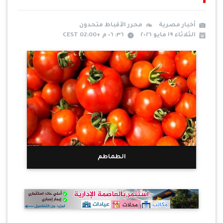
أخبار مصرية
محرر الأقباط متحدون
الثلاثاء ١٩ مايو ٢٠٢٦
٣٦: ٠٦ م +02:00 CEST
الطماطم