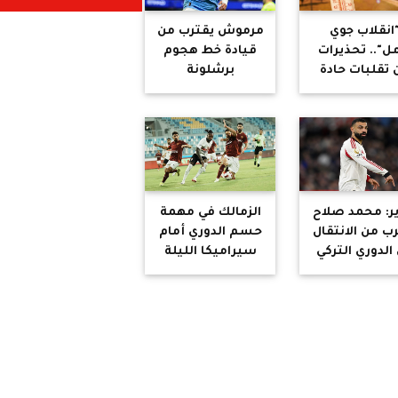
انقلاب جوي
مرموش يقترب من
ل".. تحذيرات
قيادة خط هجوم
 تقلبات حادة
برشلونة
ي الطقس
ضرب مصر
ير: محمد صلاح
الزمالك في مهمة
ب من الانتقال
حسم الدوري أمام
 الدوري التركي
سيراميكا الليلة
باستاد القاهرة