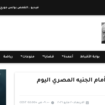
فيديو ..القمص بولس جورج: الزواج
بوابة الأقباط
أعمدة
قضايا
منوعات
رياضة
مام الجنيه المصري اليوم
الاربعاء ٢٠ مايو ٢٠٢٦
٠٠: ٠٩ ص +02:00 CEST