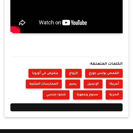
الكلمات المتعلقة:
القمص بولس جورج
الزواج
ينقرض في أوروبا
أمريكا
الإنجيل
يحرم
الممارسات المثلية
الحرية
سدوم وعمورة
شذوذ جنسي