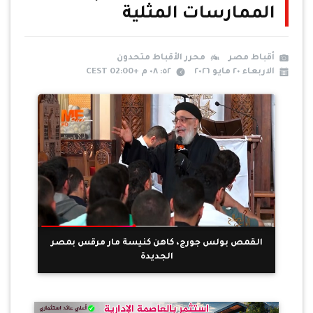
الممارسات المثلية
أقباط مصر
محرر الأقباط متحدون
الاربعاء ٢٠ مايو ٢٠٢٦
٥٢: ٠٨ م +02:00 CEST
القمص بولس جورج، كاهن كنيسة مار مرقس بمصر
الجديدة