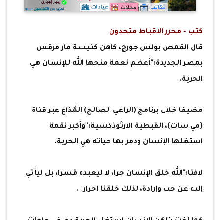
كتب - محرر الاقباط متحدون
قال القمص بولس جورج، كاهن كنيسة مار مرقس
بمصر الجديدة:"أعظم نعمة منحها الله للإنسان هي
الحرية.
مضيفا خلال برنامج (الراعي الصالح) المُذاع عبر قناة
(مي سات)، القبطية الارثوذكسية:"وأكبر نقمة
استغلها الإنسان ودمر بها حياته هي الحرية.
لافتا:"الله خلق الإنسان حرا، لا ليعبده قسرا، بل ليأتي
إليه عن حب وإرادة، لذلك خلقنا احرارا .