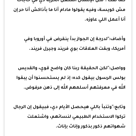
كما لفت :"لكن الإنسان استغل الحرية دي في حاجات
مش كويسة، وفيه يقولوا مادام أنا ما بأذاكش أنا حر إن
أنا أعمل اللي عاوزه.
وأضاف:"لدرجة إن الجواز بدأ ينقرض في أوروبا وفي
أمريكا، وبقت العلاقات بوي فريند وجيرل فريند.
وواصل:"لكن الحقيقة ربنا كان واضح قوي، والقديس
بولس الرسول بيقول كده: إذ لم يستحسنوا أن يبقوا
الله في معرفتهم أسلمهم الله إلى ذهن مرفوض.
وتابع:"وتنبأ باللي هيحصل الأيام دي، فبيقول إن الرجال
تركوا الاستخدام الطبيعي لنسائهم، واشتعلت
شهواتهم ذكور بذكور وإناث بإناث.