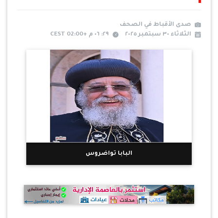
صدى الأقباط في الصحف
الثلاثاء ٣٠ سبتمبر ٢٠٢٥
٢٩: ٠٦ م +02:00 CEST
البابا تواضروس