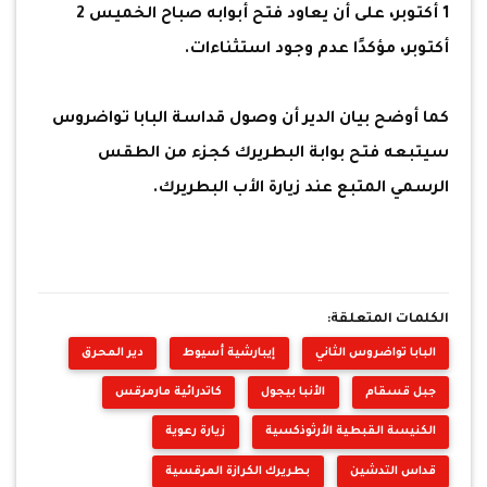
1 أكتوبر، على أن يعاود فتح أبوابه صباح الخميس 2
أكتوبر، مؤكدًا عدم وجود استثناءات.
كما أوضح بيان الدير أن وصول قداسة البابا تواضروس
سيتبعه فتح بوابة البطريرك كجزء من الطقس
الرسمي المتبع عند زيارة الأب البطريرك.
الكلمات المتعلقة:
البابا تواضروس الثاني
إيبارشية أسيوط
دير المحرق
جبل قسقام
الأنبا بيجول
كاتدرائية مارمرقس
الكنيسة القبطية الأرثوذكسية
زيارة رعوية
قداس التدشين
بطريرك الكرازة المرقسية