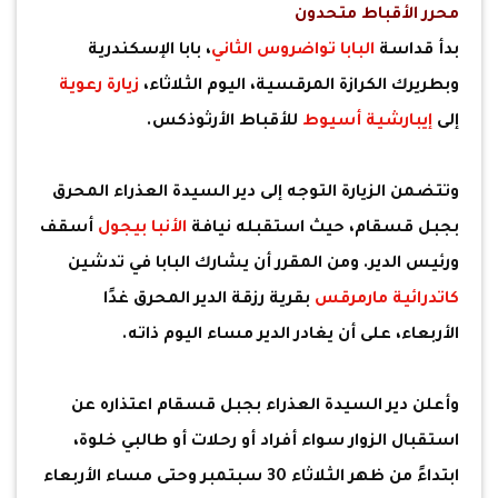
محرر الأقباط متحدون
بدأ قداسة
البابا تواضروس الثاني
، بابا الإسكندرية
وبطريرك الكرازة المرقسية، اليوم الثلاثاء،
زيارة رعوية
إلى
إيبارشية أسيوط
للأقباط الأرثوذكس.
وتتضمن الزيارة التوجه إلى دير السيدة العذراء المحرق
بجبل قسقام، حيث استقبله نيافة
الأنبا بيجول
أسقف
ورئيس الدير. ومن المقرر أن يشارك البابا في تدشين
كاتدرائية مارمرقس
بقرية رزقة الدير المحرق غدًا
الأربعاء، على أن يغادر الدير مساء اليوم ذاته.
وأعلن دير السيدة العذراء بجبل قسقام اعتذاره عن
استقبال الزوار سواء أفراد أو رحلات أو طالبي خلوة،
ابتداءً من ظهر الثلاثاء 30 سبتمبر وحتى مساء الأربعاء