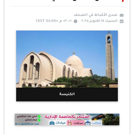
صدى الأقباط في الصحف
السبت ١٨ اكتوبر ٢٠٢٥
٠١: ٠٣ م +02:00 CEST
الكنيسة