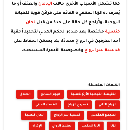
كما تشمل الأسباب الأخرى حالات
الإدمان
والعنف أو ما
يُعرف بـ«الزنا الحكمي» القائم على قرائن قوية للخيانة
الزوجية. وتُراجع كل حالة على حدة من قبل
لجان
كنسية
مختصة بعد صدور الحكم المدني لتحديد أحقية
أحد الطرفين في الزواج مجددًا، بما يضمن الحفاظ على
قدسية سر الزواج
وخصوصية الأسرة المسيحية.
الكلمات المتعلقة:
الكنيسة القبطية الأرثوذكسية
اليوم السابع
الطلاق
الزواج الثاني
تصريح الزواج
القضاء المدني
المجمع المقدس
قدسية سر الزواج
لجان كنسية
الزنا
الزنا الحكمي
بطلان الزواج
الإكراه