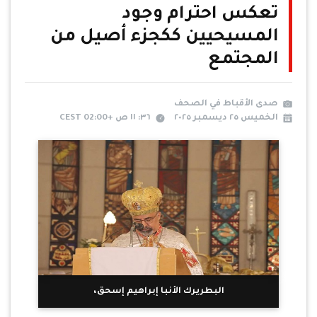
تعكس احترام وجود
المسيحيين ككجزء أصيل من
المجتمع
صدى الأقباط في الصحف
الخميس ٢٥ ديسمبر ٢٠٢٥
٣٦: ١١ ص +02:00 CEST
البطريرك الأنبا إبراهيم إسحق،