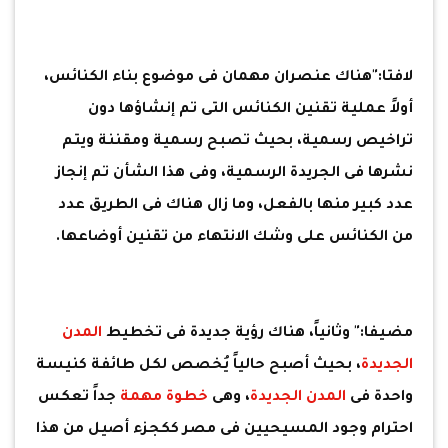
لافتا:"هناك عنصران مهمان فى موضوع بناء الكنائس،
أولاً عملية تقنين الكنائس التى تم إنشاؤها دون
تراخيص رسمية، بحيث تصبح رسمية ومقننة ويتم
نشرها فى الجريدة الرسمية، وفى هذا الشأن تم إنجاز
عدد كبير منها بالفعل، وما زال هناك فى الطريق عدد
من الكنائس على وشك الانتهاء من تقنين أوضاعها.
مضيفا:" وثانياً، هناك رؤية جديدة فى تخطيط
المدن
الجديدة
، بحيث أصبح حالياً يُخصص لكل طائفة كنيسة
واحدة فى
المدن الجديدة
، وهى
خطوة مهمة
جداً تعكس
احترام وجود المسيحيين فى مصر ككجزء أصيل من هذا