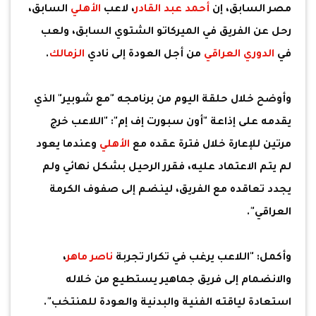
مصر السابق، إن
أحمد عبد القادر
، لاعب
الأهلي
السابق،
رحل عن الفريق في الميركاتو الشتوي السابق، ولعب
في
الدوري العراقي
من أجل العودة إلى نادي
الزمالك
.
وأوضح خلال حلقة اليوم من برنامجه "مع شوبير" الذي
يقدمه على إذاعة "أون سبورت إف إم": "اللاعب خرج
مرتين للإعارة خلال فترة عقده مع
الأهلي
وعندما يعود
لم يتم الاعتماد عليه، فقرر الرحيل بشكل نهائي ولم
يجدد تعاقده مع الفريق، لينضم إلى صفوف الكرمة
العراقي".
وأكمل: "اللاعب يرغب في تكرار تجربة
ناصر ماهر
،
والانضمام إلى فريق جماهير يستطيع من خلاله
استعادة لياقته الفنية والبدنية والعودة للمنتخب".