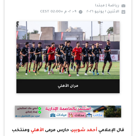
رياضة | مبتدا
الاثنين ١ يونيو ٢٠٢٦
٠٩: ٠٢ م +02:00 CEST
مران الأهلي
قال الإعلامي
أحمد شوبير
، حارس مرمى
الأهلي
ومنتخب