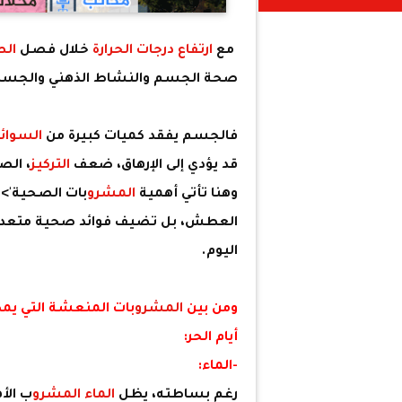
مع
ارتفاع درجات الحرارة
خلال فصل
الص
صحة الجسم والنشاط الذهني والجسد
فالجسم يفقد كميات كبيرة من
السوائ
قد يؤدي إلى الإرهاق، ضعف
التركيز
، الص
وهنا تأتي أهمية
المشرو
بات الصحية'>
ا
العطش، بل تضيف فوائد صحية متعددة
اليوم.
ومن بين
المشرو
بات المنعشة التي يمك
أيام الحر:
-الماء:
رغم بساطته، يظل
الماء
المشرو
ب الأ