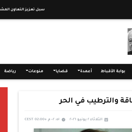
وزير السياحة والآثار يبحث مع سفير سنغافورة بالقاهرة والرئيس التنفيذي لمجموعة NEON Global سبل تعزيز التعاون المشترك
بوابة الأقباط
أعمدة
قضايا
منوعات
رياضة
ة والترطيب في الحر
الثلاثاء ٢ يونيو ٢٠٢٦
٥١: ٠٢ م +02:00 CEST