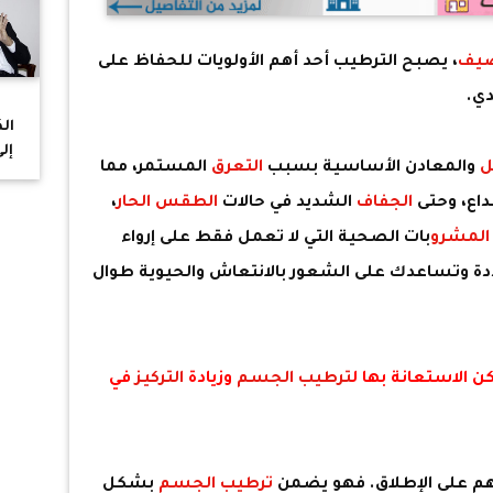
يف
، يصبح الترطيب أحد أهم الأولويات للحفاظ على
ي.
ال
إل
ل
والمعادن الأساسية بسبب
التعرق
المستمر، مما
وم
داع، وحتى
الجفاف
الشديد في حالات
الطقس الحار
،
لمشرو
بات الصحية التي لا تعمل فقط على إرواء
 وتساعدك على الشعور بالانتعاش والحيوية طوال
ن الاستعانة بها ل
ترطيب الجسم
وزيادة
التركيز
في
هم على الإطلاق. فهو يضمن
ترطيب الجسم
بشكل