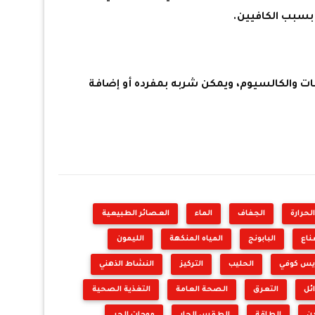
سبب الكافيين.
تينات والكالسيوم، ويمكن شربه بمفرده أو إضافة
لحرارة
الجفاف
الماء
العصائر الطبيعية
ناع
البابونج
المياه المنكهة
الليمون
يس كوفي
الحليب
التركيز
النشاط الذهني
ئل
التعرق
الصحة العامة
التغذية الصحية