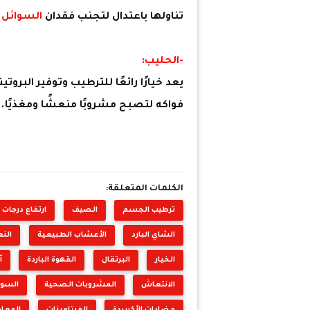
تناولها باعتدال لتجنب فقدان
السوائل
ب
-الحليب:
يعد خيارًا رائعًا للترطيب وتوفير البرو
فواكه لتصبح مشروبًا منعشًا ومغذيًا.
الكلمات المتعلقة:
ترطيب الجسم
الصيف
ارتفاع درجات ا
الشاي البارد
الأعشاب الطبيعية
النع
الخيار
البرتقال
القهوة الباردة
آ
الانتعاش
المشروبات الصحية
السوا