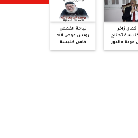
كمال زاخر:
نياحة القمص
كنيسة تحتاج
رويس عوض الله
ى عودة «الدور
كاهن كنيسة
العلمانى»..
العذراء والأنبا
راجعة التراث
أنطونيوس
«ضرورة»
بميلووكي