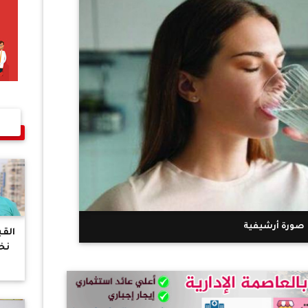
صورة أرشيفية
الق
نخ
مشا