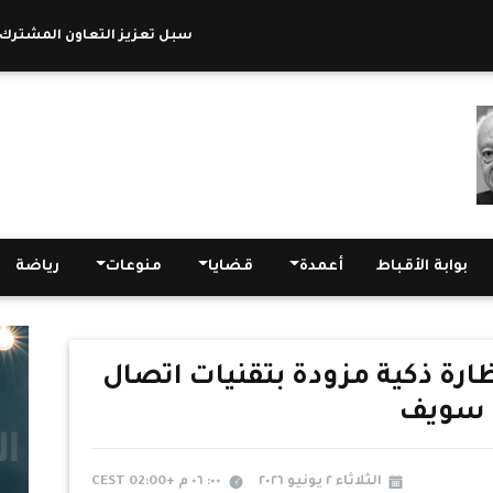
وزير السياحة والآثار يبحث مع سفير سنغافورة بالقاهرة والرئيس التنفيذي لمجموعة NEON Global سبل تعزيز التعاون المشترك
بوابة الأقباط
أعمدة
قضايا
منوعات
رياضة
رة ذكية مزودة بتقنيات اتصال
 سويف
الثلاثاء ٢ يونيو ٢٠٢٦
٠٠: ٠٦ م +02:00 CEST