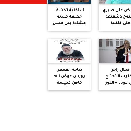
بض على صبري
الداخلية تكشف
نوخ وشقيقه
حقيقة فيديو
على خلفية
مشادة بين مسن
جرة بالقاهرة
وسيدة داخل مترو
الجديدة
الأنفاق
كمال زاخر:
نياحة القمص
كنيسة تحتاج
رويس عوض الله
ى عودة «الدور
كاهن كنيسة
العلمانى»..
العذراء والأنبا
راجعة التراث
أنطونيوس
«ضرورة»
بميلووكي