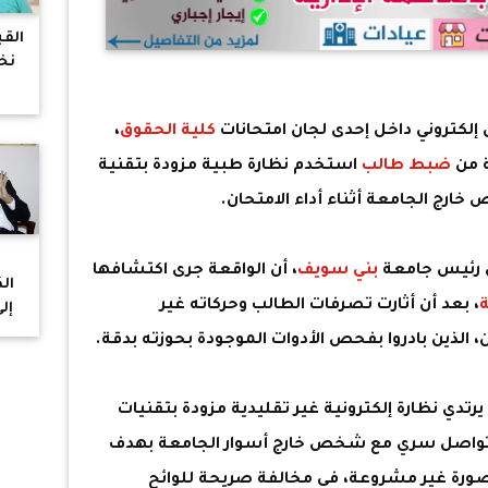
الق
نخ
مشا
لكتروني داخل إحدى لجان امتحانات
كلية الحقوق
،
 من
ضبط طالب
استخدم نظارة طبية مزودة بتقنية
ارج الجامعة أثناء أداء الامتحان.
ال رئيس جامعة
بني سويف
، أن الواقعة جرى اكتشافها
ال
، بعد أن أثارت تصرفات الطالب وحركاته غير
إل
الذين بادروا بفحص الأدوات الموجودة بحوزته بدقة.
وم
دي نظارة إلكترونية غير تقليدية مزودة بتقنيات
تواصل سري مع شخص خارج أسوار الجامعة بهدف
صورة غير مشروعة، في مخالفة صريحة للوائح