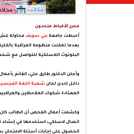
محرر الأقباط متحدون
أحبطت جامعة
بني سويف
محاولة غش إ
بعدما تمكنت منظومة المراقبة بالكلية
البلوتوث اللاسلكية للتواصل مع شخص خ
وأعلن الدكتور طارق علي، القائم بأعم
داخل إحدى لجان
شعبة اللغة الفرنسية
المعتادة شكوك الملاحظين والمراقبين، 
وكشفت أعمال الفحص أن الطالب كان يرت
اتصال لاسلكي، استخدمها في إنشاء 
الحصول على إجابات أسئلة الامتحان ب