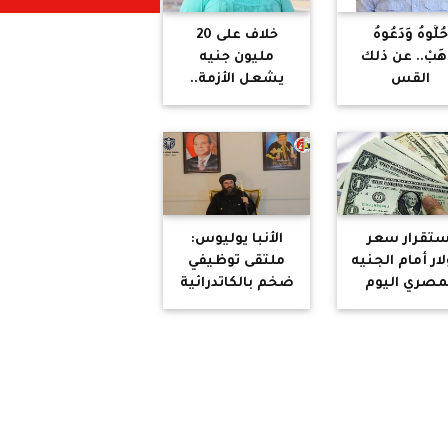
ُلُّوهُ وَدَعُوهُ
خلاف على 20
ْهَبْ.. عن ذلك
مليون جنيه
القس
يشعل الأزمة..
لبروتستانتي"
القصة الكاملة
أتحدث!
لقضية صبري
نخنوخ وأحمد
الحداد
ستقرار سعر
الأنبا يوليوس:
لار أمام الجنيه
ملتقى توظيفي
مصري اليوم
ضخم بالكاتدرائية
الأربعاء 3 يونيو
المرقسية يوفر
2026
أكثر من 10 آلاف
فرصة عمل
للشباب