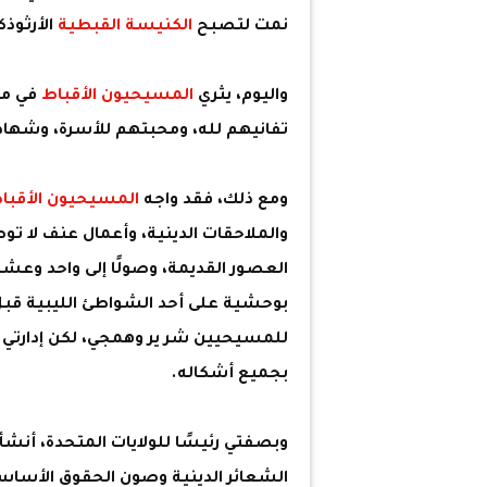
نمت لتصبح
الكنيسة القبطية
الأرثوذ
واليوم، يثري
المسيحيون الأقباط
في مخ
تفانيهم لله، ومحبتهم للأسرة، وشهادته
ومع ذلك، فقد واجه
المسيحيون الأقبا
والملاحقات الدينية، وأعمال عنف لا 
العصور القديمة، وصولًا إلى واحد وعشري
بوحشية على أحد الشواطئ الليبية قبل
للمسيحيين شر ير وهمجي، لكن إدارتي تظ
بجميع أشكاله.
وبصفتي رئيسًا للولايات المتحدة، أنش
الشعائر الدينية وصون الحقوق الأساسي