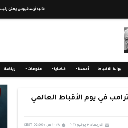
الأنبا أرسانيوس يهنئ رئيس جامعة
بوابة الأقباط
أعمدة
قضايا
منوعات
رياضة
رامب في يوم الأقباط العالمي
الاربعاء ٣ يونيو ٢٠٢٦
١٨: ١٠ ص +02:00 CEST