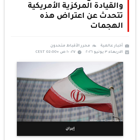
والقيادة المركزية الأمريكية
تتحدث عن اعتراض هذه
الهجمات
أخبار عالمية
محرر الأقباط متحدون
الاربعاء ٣ يونيو ٢٠٢٦
٢٧: ١٠ ص +02:00 CEST
إيران