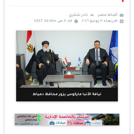
أقباط مصر
نادر شكري
الاربعاء ٣ يونيو ٢٠٢٦
٥٧: ١١ ص +02:00 CEST
نيافة الأنبا ماركوس يزور محافظ دمياط