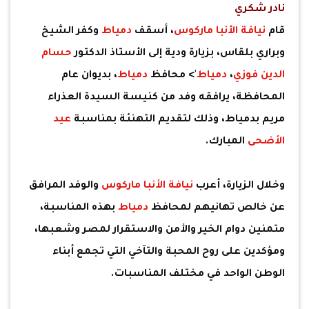
نادر شكري
قام
نيافة الأنبا ماركوس
، أسقف
دمياط
وكفر الشيخ
وبراري بلقاس، بزيارة ودية إلى الأستاذ الدكتور
حسام
الدين فوزي
،
دمياط
'> محافظ
دمياط
، بديوان عام
المحافظة، يرافقه وفد من كنيسة السيدة العذراء
مريم بدمياط، وذلك لتقديم التهنئة بمناسبة
عيد
الأضحى
المبارك.
وخلال الزيارة، أعرب
نيافة الأنبا ماركوس
والوفد المرافق
عن خالص تهانيهم لمحافظ
دمياط
بهذه المناسبة،
متمنين دوام الخير والأمن والاستقرار لمصر وشعبها،
ومؤكدين على روح المحبة والتآخي التي تجمع أبناء
الوطن الواحد في مختلف المناسبات.