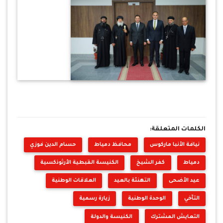
الكلمات المتعلقة:
نيافة الأنبا ماركوس
محافظ دمياط
حسام الدين فوزي
دمياط
كفر الشيخ
الكنيسة القبطية الأرثوذكسية
عيد الأضحى
التهنئة بالعيد
العلاقات الوطنية
التآخي
الوحدة الوطنية
زيارة رسمية
التعايش المشترك
الكنيسة والدولة