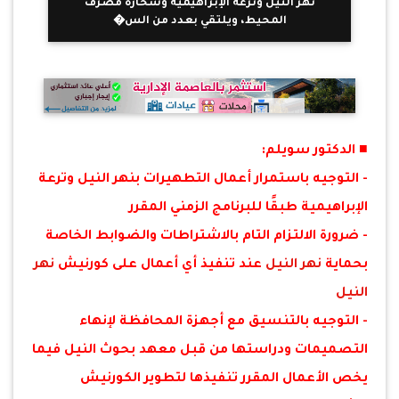
نهر النيل وترعة الإبراهيمية وسحارة مصرف
المحيط، ويلتقي بعدد من الس�
■ الدكتور سويلم:
- التوجيه باستمرار أعمال التطهيرات بنهر النيل وترعة
الإبراهيمية طبقًا للبرنامج الزمني المقرر
- ضرورة الالتزام التام بالاشتراطات والضوابط الخاصة
بحماية
نهر النيل
عند تنفيذ أي أعمال على كورنيش
نهر
النيل
- التوجيه بالتنسيق مع أجهزة المحافظة لإنهاء
التصميمات ودراستها من قبل معهد بحوث النيل فيما
يخص الأعمال المقرر تنفيذها لتطوير الكورنيش