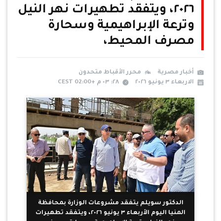
٢٠٢٦، ويتفقد تطهيرات نهر النيل
وترعة الإبراهيمية وسحارة
مصرف المحيط،
أخبار مصرية
محرر الأقباط متحدون
الاربعاء ٣ يونيو ٢٠٢٦
٢٨: ٠٣ م +02:00 CEST
الدكتور سويلم يتفقد مشروعات الوزارة بمحافظة
المنيا اليوم الأربعاء ٣ يونيو ٢٠٢٦، ويتفقد تطهيرات