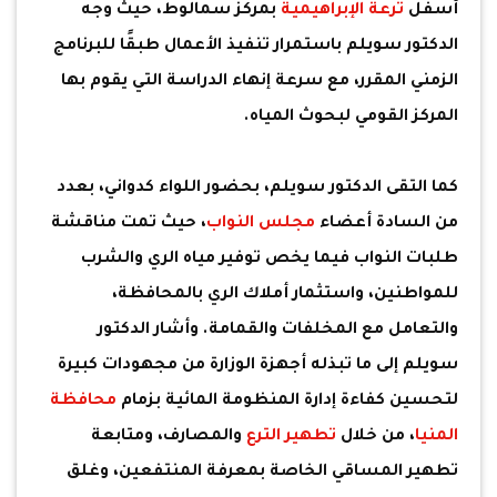
أسفل
ترعة الإبراهيمية
بمركز سمالوط، حيث وجه
الدكتور سويلم باستمرار تنفيذ الأعمال طبقًا للبرنامج
الزمني المقرر، مع سرعة إنهاء الدراسة التي يقوم بها
المركز القومي لبحوث المياه.
كما التقى الدكتور سويلم، بحضور اللواء كدواني، بعدد
من السادة أعضاء
مجلس النواب
، حيث تمت مناقشة
طلبات النواب فيما يخص توفير مياه الري والشرب
للمواطنين، واستثمار أملاك الري بالمحافظة،
والتعامل مع المخلفات والقمامة. وأشار الدكتور
سويلم إلى ما تبذله أجهزة الوزارة من مجهودات كبيرة
لتحسين كفاءة إدارة المنظومة المائية بزمام
محافظة
المنيا
، من خلال
تطهير الترع
والمصارف، ومتابعة
تطهير المساقي الخاصة بمعرفة المنتفعين، وغلق