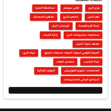
الكلمات المتعلقة:
وزير الري
هاني سويلم
محافظة المنيا
نهر النيل
تطهير الترع
تطهير المصارف
ترعة الإبراهيمية
كورنيش النيل
سمالوط، مشروعات الري
إدارة المياه،
معهد بحوث النيل،
المركز القومي لبحوث المياه، محطات الرفع،
مياه الري،
مياه الشرب،
مجلس النواب
المخلفات، تطوير الكورنيش
الموارد المائية
البرنامج الزمني للمشروعات