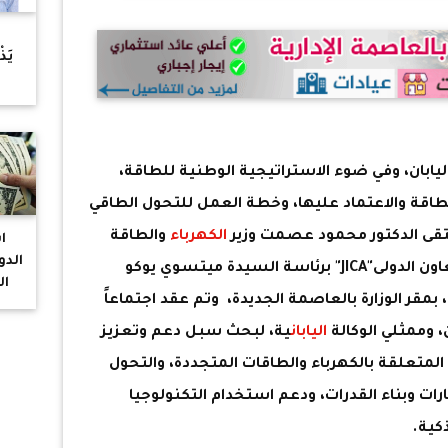
ح
يَذ
"ا
يابان، وفي ضوء الاستراتيجية الوطنية للطاقة،
طاقة والاعتماد عليها، وخطة العمل للتحول الطاقي
تقى الدكتور محمود عصمت وزير
الكهرباء
والطاقة
ا
الدو
ية للتعاون الدولى"JICA" برئاسة السيدة ميتسوي يوكو
ال
الوكالة، بمقر الوزارة بالعاصمة الجديدة، وتم عقد اجتماعاً
 وممثلي الوكالة
اليابان
ية، لبحث سبل دعم وتعزيز
لمتعلقة بالكهرباء والطاقات المتجددة، والتحول
رات وبناء القدرات، ودعم استخدام التكنولوجيا
كية.