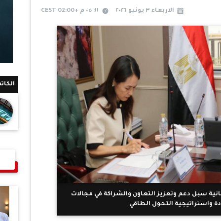
الاربعاء ٣ يونيو ٢٠٢٦
١١: ٠٥ م +02:00 CEST
الكات
ابانية سبل دعم وتعزيز التعاون والشراكة في مجالات
ة واستراتيجية التحول الطاقي