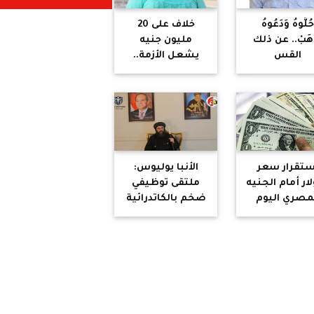
ُلُّوهُ وَدَعُوهُ
خلاف على 20
ْهَبْ.. عن ذلك
مليون جنيه
القس
يشعل الأزمة..
لبروتستانتي"
القصة الكاملة
أتحدث!
لقضية صبري
نخنوخ وأحمد
الحداد
ستقرار سعر
الأنبا يوليوس:
لار أمام الجنيه
ملتقى توظيفي
مصري اليوم
ضخم بالكاتدرائية
الأربعاء 3 يونيو
المرقسية يوفر
2026
أكثر من 10 آلاف
فرصة عمل
للشباب