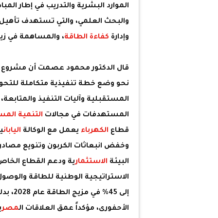
الموارد البشرية والتدريب في إطار المبادر
والبحث العلمي، والتي تستهدف تأهيل 
وإدارة
كفاءة الطاقة
، والمساهمة في زيا
قال الدكتور محمود عصمت أن مشروع ال
نحو وضع خطة تنفيذية متكاملة للتحول
المستقبلية وآليات التنفيذ والمتابعة،
المستهدفات في مجالات
التنمية المس
قطاع
الكهرباء
يعمل مع الوكالة
اليابان
ي
وخفض انبعاثات الكربون وتنويع مصادر ال
البيئة
الاستثمار
ية ودعم القطاع الخاص
الاستراتيجية الوطنية للطاقة والوص
الأحفورى، مؤكداً عمق العلاقات ال
مصر
ي