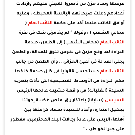
عرضها وساد حزن من ناصروا المجني عليهم وازدادت
أعدادهم وعلت صيحاتهم اليائسة المحبطة ، وعليه
أوافق الكاتب عندما أكد على حكمة
النائب العام
(
محامي الشعب ) ، وقوله " لم يخامرنى شك فى نفرة
النائب العام
(محامى الشعب) إلى الطعن، صدمة
البراءة لها وقع حزين فى نفوس تتوق للعدالة، والطعن
يجلى العدالة فى أعين الحزانى .. وأن الطعن من جانب
النائب العام
مستحسن قانونيا فى ظل صدمة خلفها
حكم البراءة فى الأوساط المسيحية التى تأذت بتعرية
السيدة (الغلبانة) فى واقعة مشينة عالجها الرئيس
السيسى
(سابقا) باعتذار راق امتص غضبة إخوتنا
بجميل اعتذاره، وأعاد للسيدة سعاد كرامتها بين
أهلها، الريس على عادة رجالات البلد المحترمين، مفطور
على جبر الخواطر... "