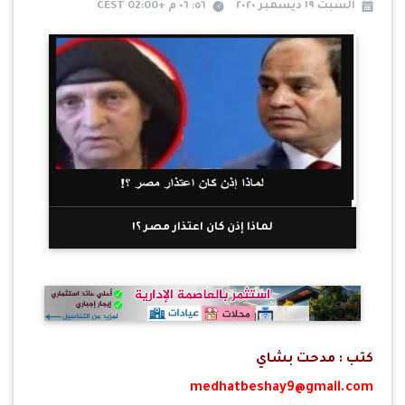
السبت ١٩ ديسمبر ٢٠٢٠
٥٦: ٠٦ م +02:00 CEST
لماذا إذن كان اعتذار مصر ؟!
كتب : مدحت بشاي
medhatbeshay9@gmail.com