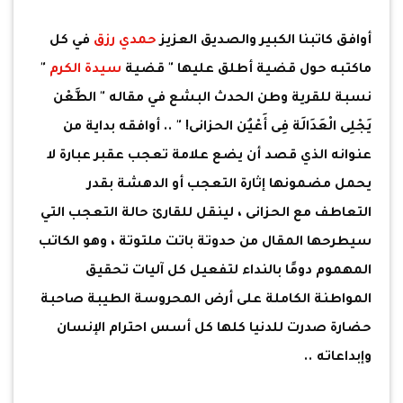
أوافق كاتبنا الكبير والصديق العزيز
حمدي رزق
في كل
ماكتبه حول قضية أطلق عليها " قضية
سيدة الكرم
"
نسبة للقرية وطن الحدث البشع في مقاله " الطَّعْن
يَجْلِى الْعَدَالَة فِى أَعْيُن الحزانى! " .. أوافقه بداية من
عنوانه الذي قصد أن يضع علامة تعجب عقبر عبارة لا
يحمل مضمونها إثارة التعجب أو الدهشة بقدر
التعاطف مع الحزانى ، لينقل للقارئ حالة التعجب التي
سيطرحها المقال من حدوتة باتت ملتوتة ، وهو الكاتب
المهموم دومًا بالنداء لتفعيل كل آليات تحقيق
المواطنة الكاملة على أرض المحروسة الطيبة صاحبة
حضارة صدرت للدنيا كلها كل أسس احترام الإنسان
وإبداعاته ..