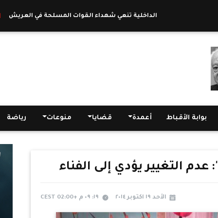
الداخلية تنعي شهداء القوات المسلحة في العريش
|
الداخلية: ال
بوابة الأقباط
أعمدة
قضايا
منوعات
رياضة
دم التغيير يؤدي إلى الفناء
الأحد ١٩ اكتوبر ٢٠١٤
١٩: ٠٩ م +02:00 CEST