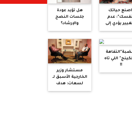
اصنع حياتك
هل تؤيد عودة
فسك": عدم
جلسات النصح
غيير يؤدي إلى
والإرشاد؟
الفناء
ضبة"التفاهة
كينج" اللي تاه
!!
مستشار وزير
الخارجية الأسبق لـ
لسعات: هدف
إسرائيل نسيان
القضية
الفلسطينية