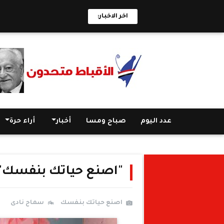
اخر الاخبار:
عدد اليوم
صباح ومسا
أخبار
أراء حرة
"اصنع حياتك بنفسك": ع
اصنع حياتك بنفسك
سماح نادى