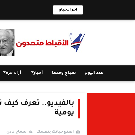
اخر الاخبار:
عدد اليوم
صباح ومسا
أخبار
أراء حرة
بالفيديو.. تعرف كيف ت
يومية
اصنع حياتك بنفسك
سماح نادى