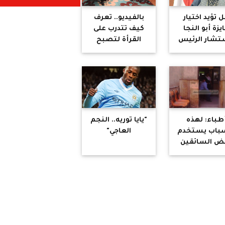
 تؤيد اختيار
بالفيديو.. تعرف
يزة أبو النجا
كيف تتدرب على
شار الرئيس
القرأة لتصبح
أمن القومي؟
عادة يومية
طباء: لهذه
"يايا توريه.. النجم
سباب يستخدم
العاجي"
ض السائقين
حبوب "منع
الحمل"