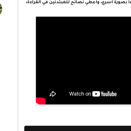
 بصورة أسرع، وأعطي نصائح للمبتدئين في القراءة،