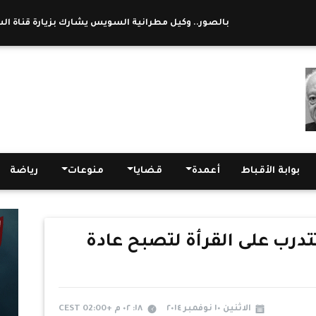
بالصور.. وكيل مطرانية السويس يشارك بزيارة قناة السويس
بوابة الأقباط
أعمدة
قضايا
منوعات
رياضة
تدرب على القرأة لتصبح عادة
الاثنين ١٠ نوفمبر ٢٠١٤
١٨: ٠٢ م +02:00 CEST