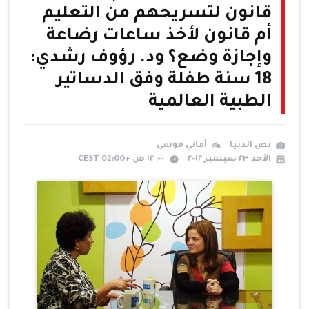
قانون لتسريحهم من التعليم
أم قانون لأخذ ساعات رضاعة
وإجازة وضع؟ ود. رؤوف رشدي:
18 سنة طفلة وفق الدساتير
الطبية العالمية
نص الدنيا
أماني موسى
الأحد ٢٣ سبتمبر ٢٠١٢
٠٠: ١٢ ص +02:00 CEST