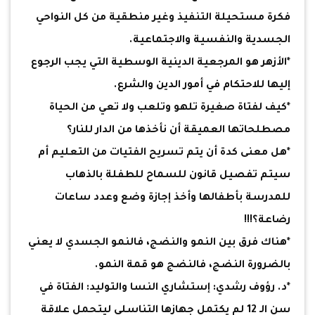
فكرة مستحيلة التنفيذ وغير منطقية من كل النواحي
الجسدية والنفسية والاجتماعية.
*الأزهر هو المرجعية الدينية الوسطية التي يجب الرجوع
إليها للاحتكام في أمور الدين والشرع.
*كيف لفتاة صغيرة تلهو وتلعب ولا تعي من الحياة
مصطلحاتها العميقة أن نأخذها من الدار للنار؟
*هل معنى كدة أن يتم تسريح الفتيات من التعليم أم
سيتم تفصيل قانون للسماح للطفلة بالذهاب
للمدرسة بأطفالها وأخذ إجازة وضع وعدد ساعات
رضاعة؟!!!
*هناك فرق بين النمو والنضج، فالنمو الجسدي لا يعني
بالضرورة النضج، فالنضج هو قمة النمو.
*د. رؤوف رشدي: إستشاري النسا والتوليد: الفتاة في
سن الـ 12 لم يكتمل جهازها التناسلي ليتحمل علاقة