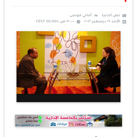
نص الدنيا
أماني موسى
الأحد ١٦ ديسمبر ٢٠١٢
٠٠: ١٢ ص +02:00 CEST