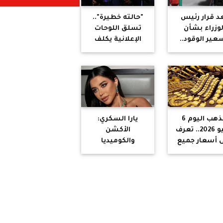
د قرار رئيس
"حالته خطيرة"..
لوزراء بشأن
تسلق اللوحات
عير الوقود..
الإعلانية يكلف
عار البنزين
هندرسون نهاية
لسولار اليوم
مشواره في كأس
العالم
الذهب اليوم 6
يارا السكري:
يوليو 2026.. تعرف
الأكشن
 أسعار جميع
والكوميديا
أعيرة والجنيه
شجعاني على
الذهب
خوض تجربة "صقر
وكناريا"