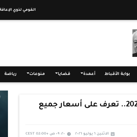
القومي لذوي الإعاقة: أكثر من 10 آلاف أسرة استفادت من مباد
بوابة الأقباط
أعمدة
قضايا
منوعات
رياضة
الذهب اليوم 6 يوليو 2026.. تعرف على أسعار جميع
الاثنين ٦ يوليو ٢٠٢٦
٢٠: ٠٩ ص +02:00 CEST