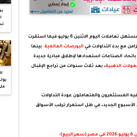
بع
ا
تس
أس
نحو6742.86 جنيها فى مستهل تعاملات اليوم الاثنين 6 يوليو فيما استقرت
وا
من مع بدء التداولات في
البورصات العالمية
بينما
باتحاد الصناعات استعدادها لإطلاق مبادرة جديدة
ولات الذهبية
، بعد ثلاث سنوات من تراجع الإقبال
على
ال
فيه المستثمرون والمتعاملون عودة التداولات
 الأسبوع الجديد، في ظل استمرار ترقب الأسواق
ر البيع):