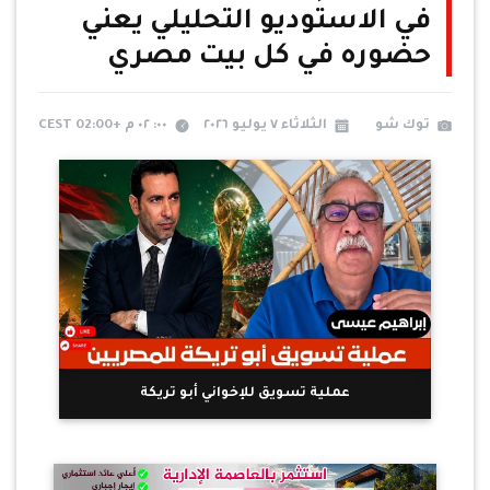
في الاستوديو التحليلي يعني
حضوره في كل بيت مصري
توك شو
الثلاثاء ٧ يوليو ٢٠٢٦
٠٠: ٠٢ م +02:00 CEST
عملية تسويق للإخواني أبو تريكة