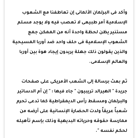
وأكد فى البرلمان الألمانى إن تعاطفنا مع الشعوب
الإسلامية أمر طبيعى لا تعصب فيه ولا يوجد مسلم
مستنير يظن لحظة واحدة أنه من الممكن جمع
الشعوب الإسلامية فى حلف واحد ضد أوربا المسيحية
والذين يقولون ذلك جهلة يريدون إيجاد هوة بين أوربا
والعالم الإسلامى.
ثم بعث برسالة إلى الشعب الأمريكى على صفحات
جريدة " الهيرالد تريبيون " جاء فيها : " إن أم الدساتير
والبرلمان ومسقط رأس الديمقراطية كما تدعى تحرم
شعباً عريقاً ولدت الحضارة الإنسانية على أرضه من
ممارسة حقوقه وحرياته البديهية وذلك بإسم تأهيله
لحكم نفسه ".