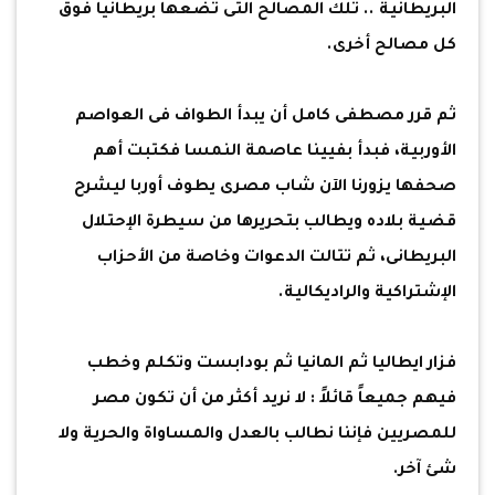
البريطانية .. تلك المصالح التى تضعها بريطانيا فوق
كل مصالح أخرى.
ثم قرر مصطفى كامل أن يبدأ الطواف فى العواصم
الأوربية، فبدأ بفيينا عاصمة النمسا فكتبت أهم
صحفها يزورنا الآن شاب مصرى يطوف أوربا ليشرح
قضية بلاده ويطالب بتحريرها من سيطرة الإحتلال
البريطانى، ثم تتالت الدعوات وخاصة من الأحزاب
الإشتراكية والراديكالية.
فزار ايطاليا ثم المانيا ثم بودابست وتكلم وخطب
فيهم جميعاً قائلاً : لا نريد أكثر من أن تكون مصر
للمصريين فإننا نطالب بالعدل والمساواة والحرية ولا
شئ آخر.