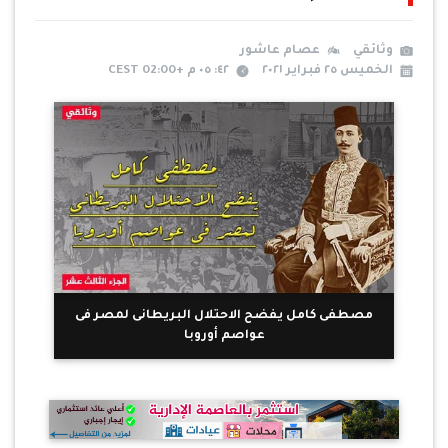
وثائقي
عصام عاشور
الخميس ٢٥ فبراير ٢٠٢١
٤٢: ٠٥ م +02:00 CEST
مصطفى كامل يفضح الاحتلال البريطانى لمصر فى
عواصم أوروبا