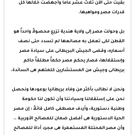
بقيت حتى الآن ثلاث عشر عاماً وأجهضت خلالها كل
قدرات مصر ومواهبها.
بل وحولت مصر إلى ولاية هندية تزرع محصولاً واحداً هو
القطن لكى تعمل به مصانعها لم تسدد حتى نصف
أسعاره، وقضى الجيش البريطانى على سيادة مصر
وإستقلالها، فصار يحكم مصر حكماً مطلقاً حاكم
بريطانى وجيش من المستشارين كلمتهم هى السائدة.
ونحن لا نطالب بأكثر من وفاء بريطانيا بوعودها ونحصل
نحن على إستقلالنا وسيادتنا وأن تكون لنا حكومة
وطنية دستورية، وأردف مصطفى كامل قائلاً : إن مصر
الحرة الدستورية هى أفضل ضمان للمصالح الأوربية ..
وأن مصر المحتلة المستعمرة هى مجرد أداة للمصالح