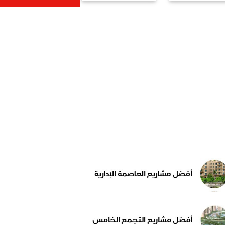
ير سد النهضة
مقابل