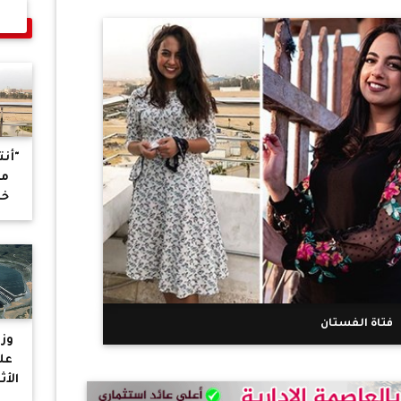
"أن
مس
خل
و
تف
فت
امت
فتاة الفستان
وزي
عل
الأث
لن ت