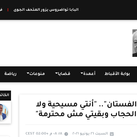
البابا تواضروس يزور المتحف الجوى
|
في إطار
بوابة الأقباط
أعمدة
قضايا
منوعات
رياضة
الكات
 الفستان".. "أنتي مسيحية ولا
الحجاب وبقيتي مش محترمة"
السبت ٢٦ يونيو ٢٠٢١
١٨: ٠٨ م +02:00 CEST