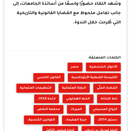
وشهد اللقاء حضورًا واسعًا من أساتذة الجامعات، إلى
جانب تفاعل ملحوظ مع القضايا القانونية والتاريخية
التي طُرحت خلال الندوة.
الكلمات المتعلقة:
الأحوال الشخصية
مصر
الكنيسة القبطية الأرثوذكسية
القانون الكنسي
القضاء الملّي
الدولة العثمانية
التنظيمات العثمانية
خط كلخانة
الخط الهمايوني
لائحة 1938،
الزواج المسيحي
الميراث
محكمة النقض
دستور 2014،
حرية العقيدة،
القوانين الكنسية،
البابا غبريال بن تريك،
البابا كيرلس الثالث