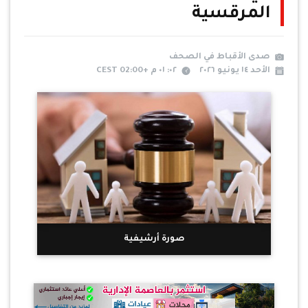
المرقسية
صدى الأقباط في الصحف
الأحد ١٤ يونيو ٢٠٢٦
٠٢: ٠١ م +02:00 CEST
صورة أرشيفية