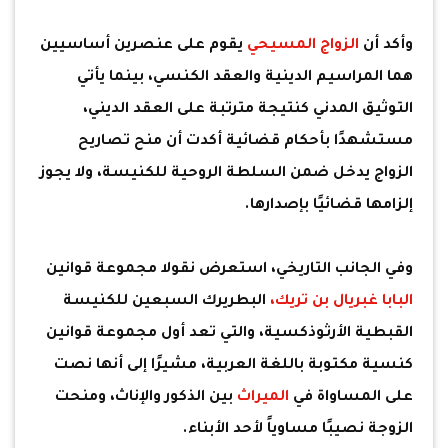
وأكد أن
الزواج المسيحي
يقوم على عنصرين أساسيين
هما المراسيم الدينية والعقد الكنسي، بينما يأتي
التوثيق المدني كنتيجة مترتبة على العقد الديني،
مستشهدًا بأحكام قضائية أكدت أن منح تصاريح
الزواج يدخل ضمن السلطة الروحية للكنيسة، ولا يجوز
إلزامها قضائيًا بإصدارها.
وفي الجانب التاريخي، استعرض نقولا مجموعة قوانين
البابا غبريال بن تريك،
البطريرك السبعين للكنيسة
القبطية الأرثوذكسية، والتي تعد أول مجموعة قوانين
كنسية مكتوبة باللغة العربية، مشيرًا إلى أنها نصت
على المساواة في
الميراث
بين الذكور والإناث، ومنحت
الزوجة نصيبًا مساوياً لأحد الأبناء.