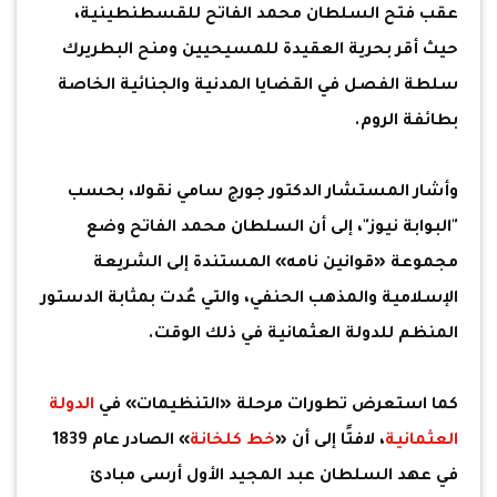
عقب فتح السلطان محمد الفاتح للقسطنطينية،
حيث أقر بحرية العقيدة للمسيحيين ومنح البطريرك
سلطة الفصل في القضايا المدنية والجنائية الخاصة
بطائفة الروم.
وأشار المستشار الدكتور جورج سامي نقولا، بحسب
"البوابة نيوز"، إلى أن السلطان محمد الفاتح وضع
مجموعة «قوانين نامه» المستندة إلى الشريعة
الإسلامية والمذهب الحنفي، والتي عُدت بمثابة الدستور
المنظم للدولة العثمانية في ذلك الوقت.
كما استعرض تطورات مرحلة «التنظيمات» في
الدولة
العثمانية
، لافتًا إلى أن «
خط كلخانة
» الصادر عام 1839
في عهد السلطان عبد المجيد الأول أرسى مبادئ