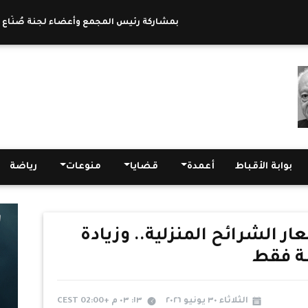
بمشاركة رئيس المجمع وأعضاء لجنة صُنّاع السلام بالمنيا.. 2000 خادم من 18 محافظة في أول لقاء 
بوابة الأقباط
أعمدة
قضايا
منوعات
رياضة
ار الشرائح المنزلية.. وزيادة
ة فقط
الثلاثاء ٣٠ يونيو ٢٠٢٦
١٣: ٠٣ م +02:00 CEST