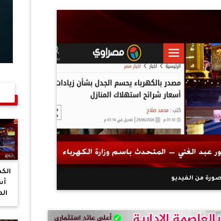
الكه
ورة من الفيديو
أس
الم
م
ال