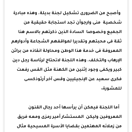
وأصبح من الضرورى تشكيل لجنة بديلة. وهذه مبادرة
شخصية منى وارجوأن تجد استجابة حقيقية من
الجميع وخصوصا السادة الذين ذكرتهم بالاسم هنا
ثقة فى محبتهم وتقديرا لمواقفهم الشجاعة وأدوارهم
المعروفة فى خدمة هذا الوطن ومحاولة انقاذه من براثن
الإرهاب والتخلف. وهذه اللجنة لاتحتاج لرئاسة رجل دين
كبير ويكفى وجود إثنين من الكهنة مثل القس رفعت
فكرى سعيد عن الإنجيليين وقس آخر أرثوذكسى
للمشورة،
أما اللجنة فيمكن أن يرأسها أحد رجال القنون
المعروفين وليكن المستشار أمير رمزى ومعه فريق
من زملائه المهتمين بقضايا الأسرة المسيحية مثال