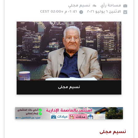
مساحة رأي
نسيم مجلي
الاثنين ٦ يوليو ٢٠٢٦
٤٦: ٠٦ م +02:00 CEST
نسيم مجلى
نسيم مجلى