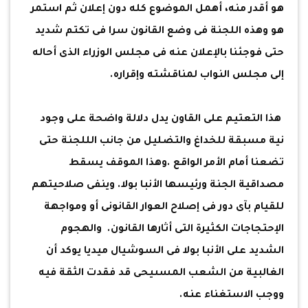
هو أقدر منه، أهمل الموضوع كله دون إعلان ثم استمر
هو وهذه اللجنة فى وضع القانون سرا فى تكتم شديد
حتى فوجئنا بالإعلان عنه فى مجلس الوزراء الذى أحاله
إلى مجلس النواب لمناقشته وإقراره.
هذا التعتيم على القاون يدل دلالة واضحة على وجود
نية مسبقة للخداغ والتضليل من جانب الللجنة حتى
تضعنا أمام الأمر الواقع .وهذا الموقف يسقط
مصداقية الجنة ورئيسها الأنبا بولا. وينفى صلاحيتهم
للقيام بآى دور فى إصلاح العوار القانونى أو ومواجهة
الإحتجاجات الكثيرة التى أثارها القانون. والهجوم
الشديد على الأنبا بولا فى السوشيال ميديا يوكد أن
الغالبية من الشعب المسىيحى قد فقدت الثقة فيه
ووجب الاستغناء عنه.