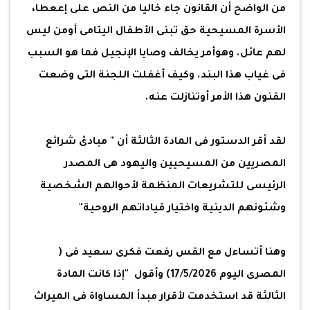
من الواضح أن القانون جاء خاليا من النص على إععطا،
الأسرة المسيحية حق تبنى الأطفال اليتامى أومن ليس
لهم عائل. وهوأمر يخالف وصايا الإنجيل فما هو السبب
فى غياب هذا البند. وكيف أغفلت اللجنة التى وضعت
القنون هذا الأمر أوتنازلت عنه.
لقد أقر الدستور فى المادة الثالثة أن " مبادىْ شرائع
المصريين من المسيحيين واليهود هى المصدر
الرئيسى للتشريعات المنظمة لأحوالهم الشخصية
وشئونهم الدينية واختيار قياداتهم الروحية"
وهنا أتساءل مع القس رفعت فكرى سعيد فى (
المصرى اليوم 17/5/2026) وأقول "إذا كانت المادة
الثالثة قد استخدمت لأقرار مبدأ المساواة فى الميراث