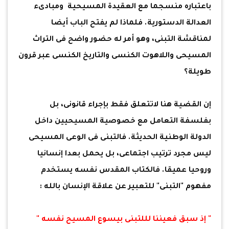
باعتباره منسجما مع العقيدة المسيحية ومبادىء
العدالة الدستورية. فلماذا لم يفتح الباب أيضا
لمناقشة التبنى، وهو أمر له حضور واضح فى التراث
المسيحى واللاهوت الكنسى والتاريخ الكنسى عبر قرون
طويلة؟
إن القضية هنا لاتتعلق فقط بإجراء قانونى، بل
بفلسفة التعامل مع خصوصية المسيحيين داخل
الدولة الوطنية الحديثة. فالتبنى فى الوعى المسيحى
ليس مجرد ترتيب اجتماعى، بل يحمل بعدا إنسانيا
وروحيا عميقا. فالكتاب المقدس نفسه يستخدم
مفهوم "التبنى" للتعبير عن علاقة الإنسان بالله :
" إذ سبق فعيننا لللتبنى بيسوع المسيح نفسه "