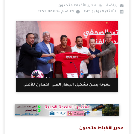
رياضة
محرر الأقباط متحدون
الثلاثاء ٧ يوليو ٢٠٢٦
٤٩: ٠٥ م +02:00 CEST
عموتة يعلن تشكيل الجهاز الفني المعاون للأهلي
محرر الأقباط متحدون