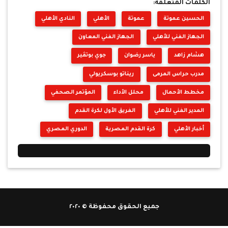
الكلمات المتعلقة:
الحسين عموتة
عموتة
الأهلي
النادي الأهلي
الجهاز الفني للأهلي
الجهاز الفني المعاون
هشام زاهد
ياسر رضوان
جوي بوتڤير
مدرب حراس المرمى
ريناتو بوسكريولي
مخطط الأحمال
محلل الأداء
المؤتمر الصحفي
المدير الفني للأهلي
الفريق الأول لكرة القدم
أخبار الأهلي
كرة القدم المصرية
الدوري المصري
جميع الحقوق محفوظة © ٢٠٢٠