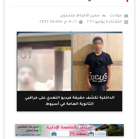
حوادث
محرر الأقباط متحدون
الثلاثاء ٧ يوليو ٢٠٢٦
٠٦: ٠٧ م +02:00 CEST
الداخلية تكشف حقيقة فيديو التعدي على مراقبي
الثانوية العامة في أسيوط