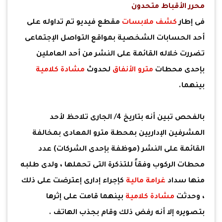
محرر الأقباط متحدون
فى إطار
كشف ملابسات
مقطع فيديو تم تداوله على
أحد الحسابات الشخصية بمواقع التواصل الإجتماعى
تضررت خلاله القائمة على النشر من أحد العاملين
بإحدى محطات
مترو الأنفاق
لحدوث
مشادة كلامية
بينهما.
بالفحص تبين أنه بتاريخ 4/ الجارى تلاحظ لأحد
المشرفين الإداريين بمحطة مترو المعادى بمخالفة
القائمة على النشر (موظفة بإحدى الشركات) عدد
محطات الركوب وفقاً للتذكرة التى تحملها ، ولدى طلبه
منها سداد
غرامة مالية
كإجراء إدارى إعترضت على ذلك
، وحدثت
مشادة كلامية
بينهما قامت على إثرها
بتصويره إلا أنه رفض ذلك وقام بجذب الهاتف .