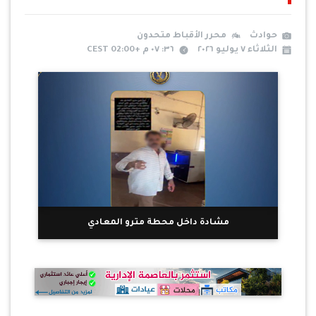
حوادث
محرر الأقباط متحدون
الثلاثاء ٧ يوليو ٢٠٢٦
٣٦: ٠٧ م +02:00 CEST
مشادة داخل محطة مترو المعادي