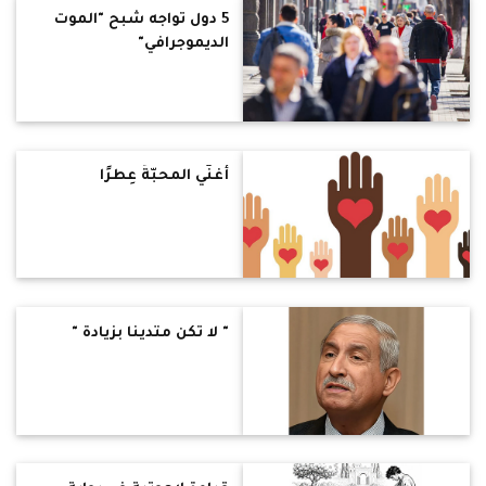
5 دول تواجه شبح "الموت
الديموجرافي"
أُغنّي المحبّةَ عِطرًا
" لا تكن متدينا بزيادة "