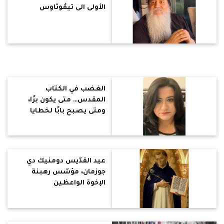
الأولى الى تيمُوثاوس
الغضب في الكتاب
المقدس… متى يكون برًا،
ومتى يصبح بابًا لخطايا
كثيرة؟
عيد القدّيس دومنيك دي
جوزمان، مؤسّس رهبنة
الإخوة الواعظين
(الدومنيكان)