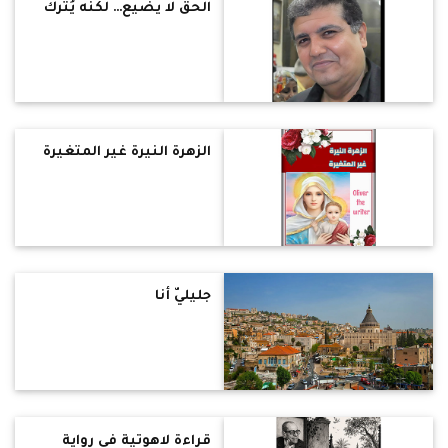
الحق لا يضيع… لكنه يُترك
الزهرة النيرة غير المتغيرة
جليليٌّ أنا
قراءةٌ لاهوتية في رواية