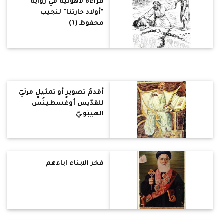
قراءةٌ لاهوتية في رواية
"أولاد حارتنا" لنجيب
محفوظ (٦)
أقدمُ تصويرٍ أو تمثيلٍ مرئيّ
للقدّيس أوغسطينُس
الهيبّونيّ
فخر الابناء اباءهم