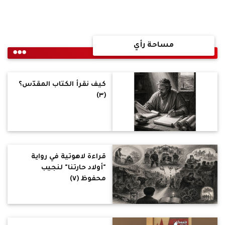
مساحة رأي
كيف نقرأ الكتاب المقدّس؟
(٣)
قراءةٌ لاهوتية في رواية
"أولاد حارتنا" لنجيب
محفوظ (٧)