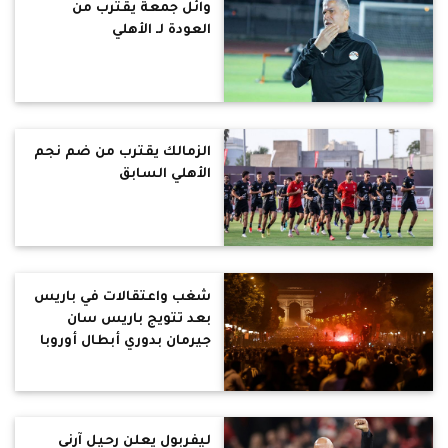
وائل جمعة يقترب من
العودة لـ الأهلي
الزمالك يقترب من ضم نجم
الأهلي السابق
شغب واعتقالات في باريس
بعد تتويج باريس سان
جيرمان بدوري أبطال أوروبا
ليفربول يعلن رحيل آرني