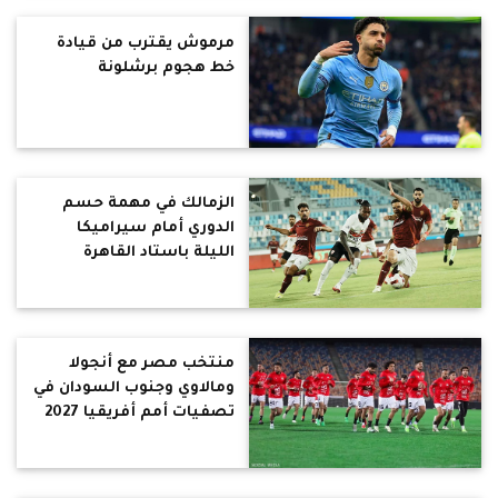
مرموش يقترب من قيادة
خط هجوم برشلونة
الزمالك في مهمة حسم
الدوري أمام سيراميكا
الليلة باستاد القاهرة
منتخب مصر مع أنجولا
ومالاوي وجنوب السودان في
تصفيات أمم أفريقيا 2027