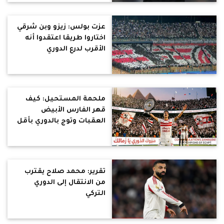
عزت بولس: زيزو وبن شرقي
اختاروا طريقا اعتقدوا أنه
الأقرب لدرع الدوري
والساحرة المستديرة
ابتسمت في النهاية
للمستحيل الأبيض
"الزمالك"
ملحمة المستحيل: كيف
قهر الفارس الأبيض
العقبات وتوج بالدوري بأقل
قيمة تسويقية
تقرير: محمد صلاح يقترب
من الانتقال إلى الدوري
التركي