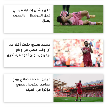
قلق بشأن إصابة ميسي
قبل المونديال.. والمدرب
يعلق
محمد صلاح: بكيت أكثر من
أي وقت مضى في وداع
ليفربول.. ولن أعود مرة أخرى
فيديو.. محمد صلاح يودّع
جماهير ليفربول بدموع
مؤثرة في أنفيلد