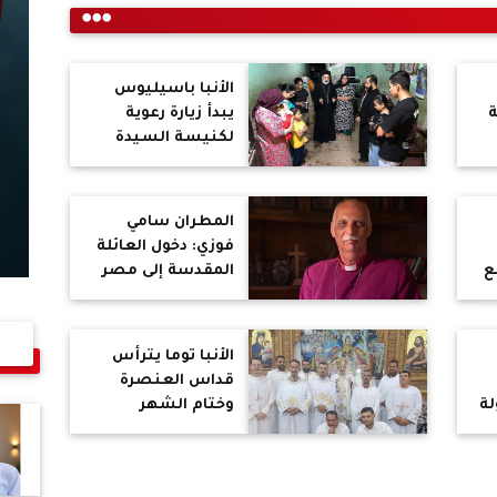
الأنبا باسيليوس
ة
يبدأ زيارة رعوية
لكنيسة السيدة
العذراء بطوه
المطران سامي
فوزي: دخول العائلة
ع
المقدسة إلى مصر
ين
مصدر فرح وبركة
لكل المصريين
ويعزز مكانة البلاد
الأنبا توما يترأس
السياحية عالميًا
قداس العنصرة
ة
وختام الشهر
المريمي وسيامة
شمامسة جدد
ق
بالجلاوية