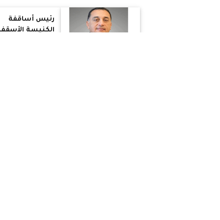
المؤتمر الإيبارشي
التكويني السابع
رئيس أساقفة
لخدام وخادمات
الكنيسة الأسقفي
التعليم المسيح
يهنئ رئيس الوزرا
وقيادات الدولة بع
الأضحى المبارك
الأنبا عمانوئيل ي
رئيس الجمهورية
وقيادات الدولة
الشعب المصري
والأمة الإسلامية
بعيد الأضحى
بعد أكث
المبارك
من الصمت… أجر
كنيسة مريم
العذراء السريانية
الكاثوليكية تُقرع
مجددًا في طور
رئيس أساقفة
عبدين
الكنيسة الأسقفي
يهنئ مفتي