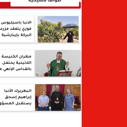
طوائف مسيحية
الانبا باسيليوس
فوزي يتفقد مزرع
البركة بإيبارشية
المنيا للأقباط
الكاثوليك
مطران الكنيسة
اللاتينية يحتفل
بالقداس الإلهي م
الراهبات الإليزابت
بالمقطم ويصلّي
لنجاح المجمع
البطريرك الأنبا
الإقليمي للرهبنة
إبراهيم إسحق
يستقبل المسؤول
الإقليمية لرهبنة
أخوات يسوع
الصغيرات بالشر