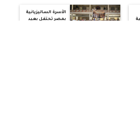
الأسرة الساليزيانية
ة
بمصر تحتفل بعيد
ي
ء
السيدة العذراء
يد
مريم أم المعونة
هنئ
رئيس أساقفة
الكنيسة الأسقفية
يهنئ الرئيس
السيسي والشعب
المصري بمناسبة
عيد الأضحى المبارك
ر من 40 عامًا
رئيس أساقفة
اس
الكنيسة الأسقفية
يهنئ وزير الأوقاف
بقرب حلول عيد
الأضحى المبارك
مفتي الجمهورية
ة
يستقبل وفد
الكنيسة الأسقفية