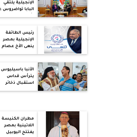
الإنجيلية يلتقي
البابا تواضروس ع
رأس وفد من قياد
الاتحاد المعمداني
العالمي
رئيس الطائفة
الإنجيلية بمصر
ينعى الأخ عصام
خليل خادم شباب
كنائس الإخوة
الأنبا باسيليوس
يترأس قداس
استقبال ذخائر
القديسة ريتا
بكنيسة القديسة
تريزا بالحواصلية
مطران الكنيسة
اللاتينية بمصر
يفتتح اليوبيل