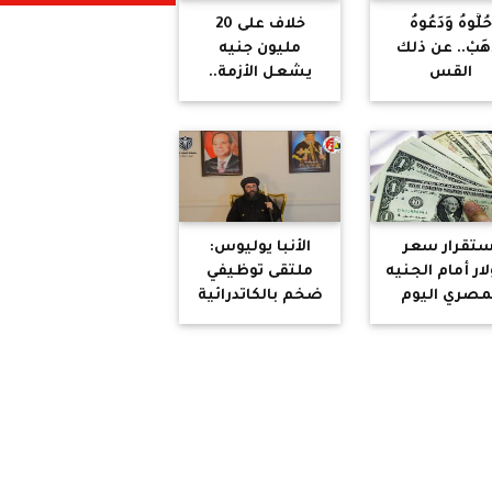
ُلُّوهُ وَدَعُوهُ
خلاف على 20
ْهَبْ.. عن ذلك
مليون جنيه
القس
يشعل الأزمة..
لبروتستانتي"
القصة الكاملة
أتحدث!
لقضية صبري
نخنوخ وأحمد
الحداد
ستقرار سعر
الأنبا يوليوس:
لار أمام الجنيه
ملتقى توظيفي
مصري اليوم
ضخم بالكاتدرائية
الأربعاء 3 يونيو
المرقسية يوفر
2026
أكثر من 10 آلاف
فرصة عمل
للشباب