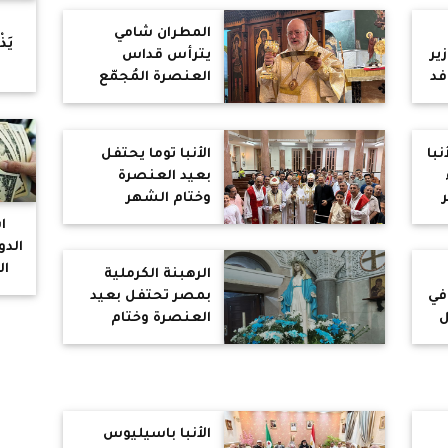
ح
المطران شامي
يَذ
ير
يترأس قداس
فد
العنصرة المُجمّع
"ا
لكنائس الإسكندرية
ويصلي من أجل
السلام
نبا
الأنبا توما يحتفل
بعيد العنصرة
وختام الشهر
المريمي بجرجا
ا
الدو
ال
الرهبنة الكرملية
في
بمصر تحتفل بعيد
ل
العنصرة وختام
الشهر المريمي
الأنبا باسيليوس