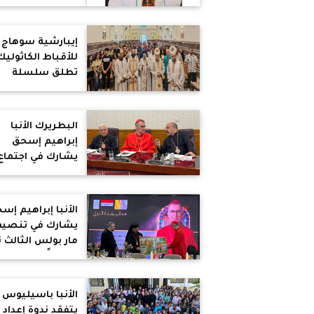
الفرنسيسكاني
بالسويس
إيبارشية سوهاج
للأقباط الكاثوليك
تطلق سلسلة
اللقاءات التكويني
للخدام
البطريرك الأنبا
إبراهيم إسحق
يشارك في اجتماع
بطاركة الشرق
الكاثوليك ببغداد
لمناقشة التحديا
الأنبا إبراهيم إس
التي تواجه الحضو
يشارك في تنصي
المسيحي بالمنط
مار بولس الثالث ن
بطريركًا على
الكنيسة الكلداني
الأنبا باسيليوس
يتفقد ندوة إعداد