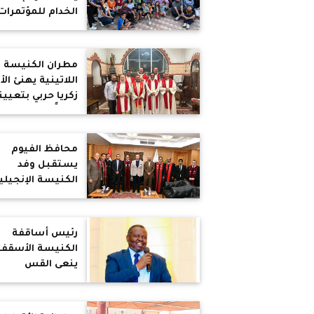
الخدام للمؤتمرات
الصيفية بإيبارشي
المنيا
مطران الكنيسة
اللاتينية يهنئ الأ
زكريا حربي بتعيين
مفوضًا عامًا للره
الكرملية
محافظ الفيوم
يستقبل وفد
الكنيسة الإنجيلي
للتهنئة بعيد
الأضحى المبارك
رئيس أساقفة
الكنيسة الأسقفي
ينعى القس
إسماعيل عبد
الرحمن كوكو كنان
أحد قيادات الكني