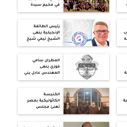
في مخيم سيدة
ة
السنابل
رئيس الطائفة
ب
الإنجيلية ينعى
ه
الشيخ تيمي شيخ
بنة
كنيسة نيوجرسي
الإنجيلية
المطران سامي
فوزي ينعى
ة
المهندس عادل يني
شقيق الكنن
جبرائيل يني
الكنيسة
ة
الكاثوليكية بمصر
تهنئ مجلس
المفوضية الجديد
ي
للرهبنة الكرملية
سة
وتشكر المجلس