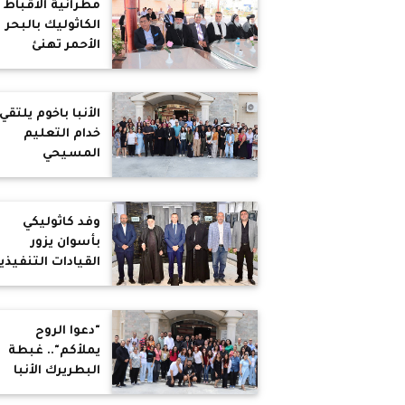
مطرانية الأقباط
الإنجيلية المشيخ
الكاثوليك بالبحر
بالسودان
الأحمر تهنئ
المحافظ بعيد
الأضحى المبارك
الأنبا باخوم يلتقي
خدام التعليم
المسيحي
بالإيبارشية
البطريركية
بالإسكندرية
وفد كاثوليكي
بأسوان يزور
القيادات التنفيذي
والأمنية للتهنئة
بعيد الأضحى
"دعوا الروح
يملأكم".. غبطة
البطريرك الأنبا
إبراهيم يفتتح