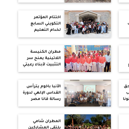
للأسرة بسوهاج
اختتام المؤتمر
التكويني السابع
لخدام التعليم
ة
المسيحي
بالإيبارشية
البطريركية تحت
مطران الكنيسة
شعار "دعوا الروح
اللاتينية يمنح سر
يملأكم"
التثبيت لأبناء رعيتي
الزيتون وعين
شمس في عيد
ت
العنصرة
حق
الأنبا باخوم يترأس
ر
ب
القداس الإلهي لدورة
قة
ونا
رسالة قانا مصر
للمتزوجين : البيت لا
ة
يقوم إلا على الغفران
والتسامح
المطران شامي
يلتقي المشاركين