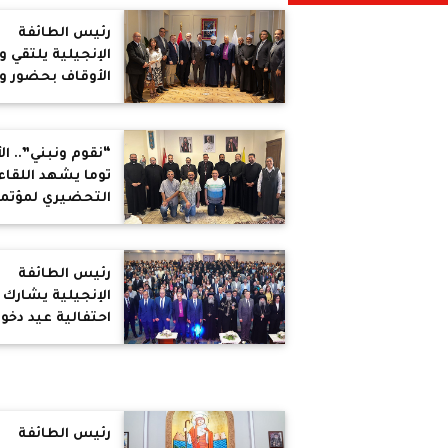
الأوسط
رئيس الطائفة
الإنجيلية يلتقي وز
الأوقاف بحضور و
الاتحاد المعمداني
العالمي
“نقوم ونبني”.. الأ
توما يشهد اللقاء
التحضيري لمؤتمر
شباب الكنيسة
الكاثوليكية
رئيس الطائفة
الإنجيلية يشارك 
احتفالية عيد دخو
السيد المسيح
مصر بحضور البابا
تواضروس ويشيد
بفيلم "القدس
الثانية"
رئيس الطائفة