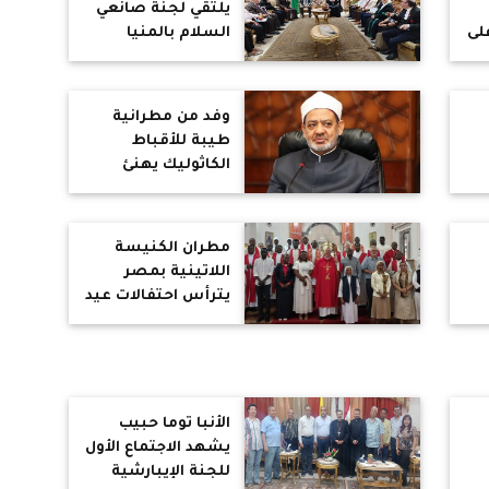
يلتقي لجنة صانعي
لى
السلام بالمنيا
ات
ويؤكد: نشر السلام
يقوم على المحبة
وقبول الآخر
وفد من مطرانية
طيبة للأقباط
الكاثوليك يهنئ
شيخ الأزهر بعيد
الأضحى المبارك
مطران الكنيسة
اللاتينية بمصر
يترأس احتفالات عيد
العنصرة ويمنح سر
التثبيت لأبناء رعية
القلب المقدس
الأنبا توما حبيب
يشهد الاجتماع الأول
للجنة الإيبارشية