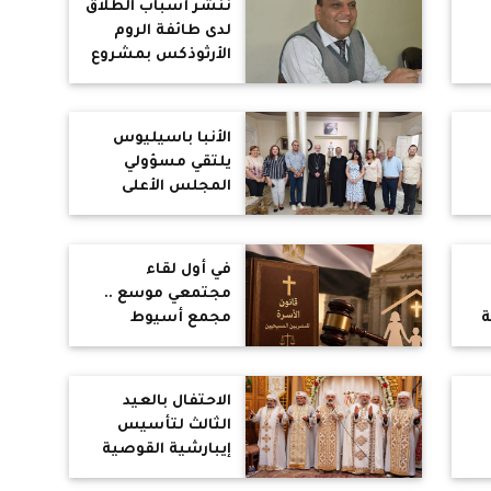
ننشر أسباب الطلاق
ية
السابق
لدى طائفة الروم
الأرثوذكس بمشروع
قانون الأسرة
للمسيحيين
الأنبا باسيليوس
يلتقي مسؤولي
المجلس الأعلى
للخدمة المريمية
بالمنيا
في أول لقاء
مجتمعي موسع ..
ة
مجمع أسيوط
الإنجيلي يناقش
مشروع قانون
الأسرة للمسيحيين
الاحتفال بالعيد
الثالث لتأسيس
إيبارشية القوصية
للأقباط الكاثوليك