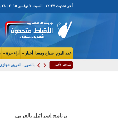
أخر تحديث ١٢:٢٧ | السبت ٧ نوفمبر ٢٠١٥ | ٢٨ بابه ١٧٣٢ ش | العدد ٣٧٣٩ السنة التاسعه
عدد اليوم
صباح ومسا
أخبار
أراء حرة
ب
شريط الأخبار
بالصور.. الفريق حجازي 
برنامج إسرائيل بالعربي