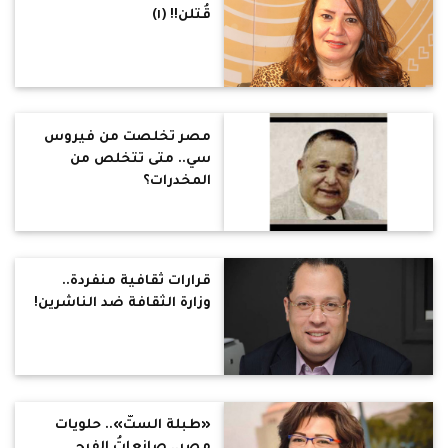
قُتلن!! (١)
مصر تخلصت من فيروس
سي.. متى تتخلص من
المخدرات؟
قرارات ثقافية منفردة..
وزارة الثقافة ضد الناشرين!
«طبلة الستّ».. حلويات
مصر.. صانعاتُ الفرح