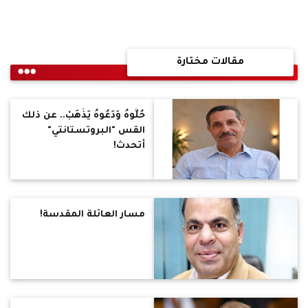
مقالات مختارة
حُلُّوهُ وَدَعُوهُ يَذْهَبْ.. عن ذلك
القس "البروتستانتي"
أتحدث!
مسار العائلة المقدسة!