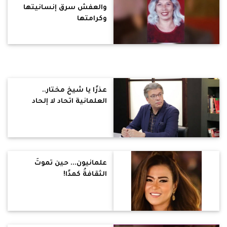
والعفش سرق إنسانيتها
وكرامتها
عذرًا يا شيخ مختار..
العلمانية اتحاد لا إلحاد
علمانيون... حين تموتُ
الثقافةُ كمدًا!