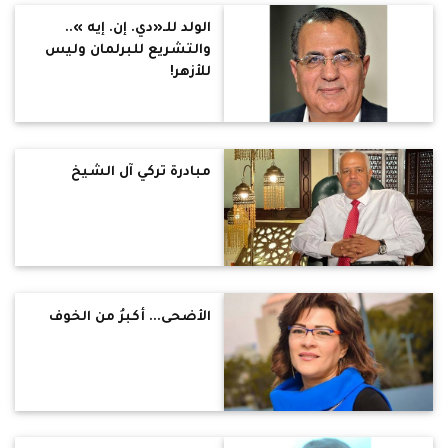
الولد للـ«دي. إن. إيه »..
والتشريع للبرلمان وليس
للأزهر!
مبادرة تركي آل الشيخ
الأضحى... أكبرُ من الخوف