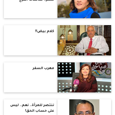
كلام بيض!!
مهرب السفر
ننتصر للمرأة.. نعم.. ليس
على حساب الحق!