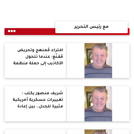
مع رئيس التحرير
افتراء مُمنهج وتحريض
مُقنّع: عندما تتحول
الأكاذيب إلى حملة منظمة
ضد الأقباط”
شريف منصور يكتب :
تغييرات عسكرية أمريكية
مثيرة للجدل.. بين إعادة
الهيكلة وتسييس
المؤسسة العسكرية