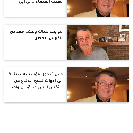
بهيئة الفضاء ..إلى أين
نسير ؟ "حين يحكم الفقه
الفضاء… مصر تفقد
بوصلتها"
لم يعد هناك وقت… فقد دق
ناقوس الخطر
حين تتحوّل مؤسسات دينية
إلى أدوات قمع: الدفاع عن
النفس ليس عداءً، بل واجب
وطني وأخلاقي
بيان صحفي عاجل.. للإصدار
الفوري