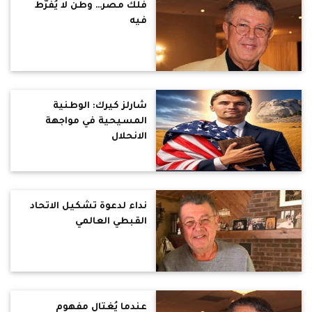
فلك مصر… وطن لا يُفرَّط
فيه
شارلز كيرك: الوطنية
المسيحية في مواجهة
الانحلال
نداء لدعوة تشكيل الاتحاد
القبطي العالمي
عندما يُغتال مفهوم