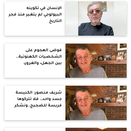
الإنسان في تكوينه
البيولوجي لم يتغير منذ فجر
التاريخ
فوضى الهجوم على
الشخصيات الكهنوتية…
بين الجهل، والغرور،
وتحديات وجود الكنيسة
عالميا
شريف منصور: الكنيسة
جسد واحد… فلا تتركوها
فريسة للضجيج..ونشكر
قداسة البابا لأنه يتحمل
الكثير