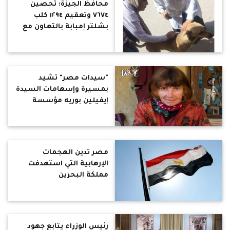
محافظ الجيزة: تحصين
٧٦٧٤ وتعقيم ١٢٩٤ كلب
بشلتر إمبابة بالتعاون مع
كلية الطب البيطرى
ومؤسسات المجتمع المدنى
"سيدات مصر" تشيد
بمسيرة وإسهامات السيدة
إيفيلين بوريه مؤسسة
مدرسة الفخار فى قرية
تونس بالفيوم
مصر تدين الهجمات
الإرهابية التي استهدفت
مملكة البحرين
رئيس الوزراء يتابع جهود