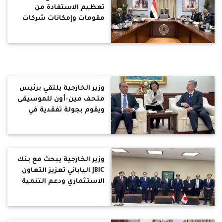
تعظيم الاستفادة من
مقومات وإمكانات شركات
ومصانع الإنتاج الحربي
وزير الخارجية يلتقي برئيس
متحف مين-أون للموسيقى
ويقوم بجولة تفقدية في
المتحف
وزير الخارجية يبحث مع بنك
JBIC الياباني تعزيز التعاون
الاستثماري ودعم التنمية
في مصر