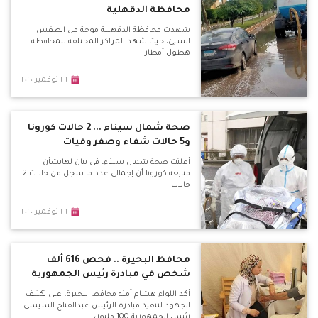
محافظة الدقهلية
شهدت محافظة الدقهلية موجة من الطقس
السيئ، حيث شهد المراكز المختلفة للمحافظة
هطول أمطار
٢٦ نوفمبر ٢٠٢٠
صحة شمال سيناء ... 2 حالات كورونا
و5 حالات شفاء وصفر وفيات
أعلنت صحة شمال سيناء، فى بيان لهابشأن
متابعة كورونا أن إجمالى عدد ما سجل من حالات 2
حالات
٢٦ نوفمبر ٢٠٢٠
محافظ البحيرة .. فحص 616 ألف
شخص في مبادرة رئيس الجمهورية
أكد اللواء هشام آمنه محافظ البحيرة، على تكثيف
الجهود لتنفيذ مبادرة الرئيس عبدالفتاح السيسى
رئيس الجمهورية 100 مليون