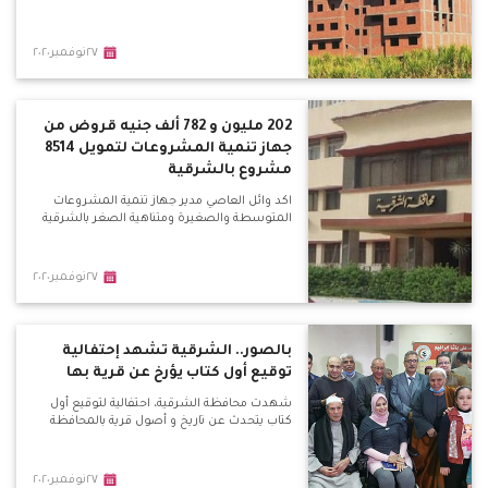
٢٧نوفمبر٢٠٢٠
202 مليون و 782 ألف جنيه قروض من
جهاز تنمية المشروعات لتمويل 8514
مشروع بالشرقية
اكد وائل العاصي مدير جهاز تنمية المشروعات
المتوسطة والصغيرة ومتناهية الصغر بالشرقية
٢٧نوفمبر٢٠٢٠
بالصور.. الشرقية تشهد إحتفالية
توقيع أول كتاب يؤرخ عن قرية بها
شهدت محافظة الشرقية، احتفالية لتوقيع أول
كتاب يتحدث عن تاريخ و أصول قرية بالمحافظة
٢٧نوفمبر٢٠٢٠