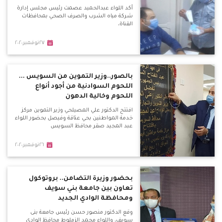
أكد اللواء عبدالحميد عصمت رئيس مجلس إدارة
شركة مياه الشرب والصرف الصحي بمحافظات
القناة،
٢٧نوفمبر٢٠٢٠
بالصور..وزير التموين من السويس ...
اللحوم السوادنية من أجود أنواع
اللحوم وخالية الدهون
افتتح الدكتور علي المصيلحي وزير التموين مركز
خدمة المواطنين بحي عتاقة وفيصل بحضور اللواء
عبد المجيد صقر محافظ السويس
٢٦نوفمبر٢٠٢٠
بحضور وزيرة التضامن.. بروتوكول
تعاون بين جامعة بني سويف
ومحافظة الوادي الجديد
وقع الدكتور منصور حسن رئيس جامعة بنى
سويف، واللواء محمد الزملوط محافظ الوادي