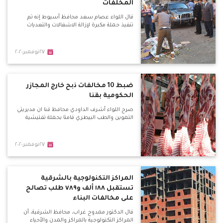
المخلفات
قال اللواء عصام سعد محافظ أسيوط إنه تم
تنفيذ حملة مكبرة لإزالة الاشغالات والتعديات
٢٧نوفمبر٢٠٢٠
ضبط 10 مخالفات ذبح خارج المجازر
الحكومية بقنا
صرح اللواء أشرف الداودي محافظ قنا ان مديريتي
التموين والطب البيطري قامتا بحملة تفتيشية
٢٧نوفمبر٢٠٢٠
المراكز التكنولوجية بالشرقية
تستقبل ١٨٨ ألف و٧٨٩ طلب تصالح
على مخالفات البناء
قال الدكتور ممدوح غراب، محافظ الشرقية، أن
المراكز التكنولوجية بالمراكز والمدن والأحياء