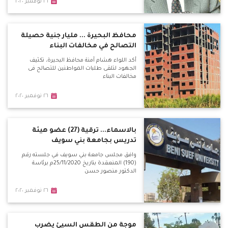
٢٦ نوفمبر ٢٠٢٠
محافظ البحيرة ... مليار جنية حصيلة
التصالح في مخالفات البناء
أكد اللواء هشام آمنة محافظ البحيرة، تكثيف
الجهود لتلقى طلبات المواطنين للتصالح فى
مخالفات البناء
٢٦ نوفمبر ٢٠٢٠
بالاسماء... ترقية (27) عضو هيئة
تدريس بجامعة بني سويف
وافق مجلس جامعة بني سويف في جلسته رقم
(190) المنعقدة بتاريخ 25/11/2020م برئاسة
الدكتور منصور حسن
٢٦ نوفمبر ٢٠٢٠
موجة من الطقس السيئ يضرب