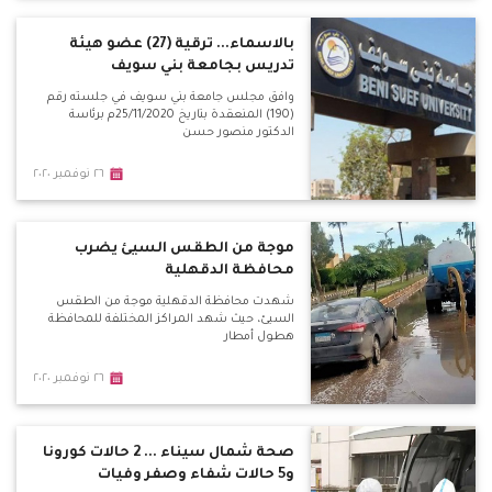
بالاسماء... ترقية (27) عضو هيئة
تدريس بجامعة بني سويف
وافق مجلس جامعة بني سويف في جلسته رقم
(190) المنعقدة بتاريخ 25/11/2020م برئاسة
الدكتور منصور حسن
٢٦ نوفمبر ٢٠٢٠
موجة من الطقس السيئ يضرب
محافظة الدقهلية
شهدت محافظة الدقهلية موجة من الطقس
السيئ، حيث شهد المراكز المختلفة للمحافظة
هطول أمطار
٢٦ نوفمبر ٢٠٢٠
صحة شمال سيناء ... 2 حالات كورونا
و5 حالات شفاء وصفر وفيات