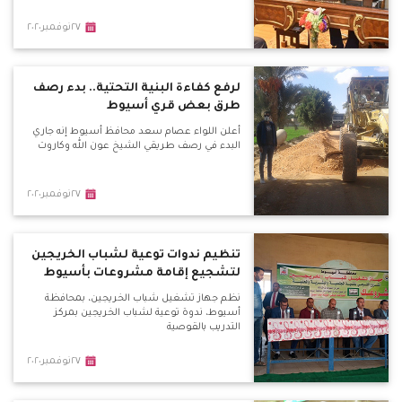
٢٧نوفمبر٢٠٢٠
لرفع كفاءة البنية التحتية.. بدء رصف
طرق بعض قري أسيوط
أعلن اللواء عصام سعد محافظ أسيوط إنه جاري
البدء في رصف طريقي الشيخ عون الله وكاروت
٢٧نوفمبر٢٠٢٠
تنظيم ندوات توعية لشباب الخريجين
لتشجيع إقامة مشروعات بأسيوط
نظم جهاز تشغيل شباب الخريجين، بمحافظة
أسيوط، ندوة توعية لشباب الخريجين بمركز
التدريب بالقوصية
٢٧نوفمبر٢٠٢٠