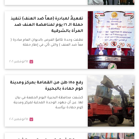
تفعيلاً لمبادرة (معاً ضد العنف) تنفيذ
حملة الـ ١٦ يوم لمناهضة العنف ضد
المرأة بالشرقية
نظمت وحدة تكافؤ الفرص بالديوان العام مبادرة (
معاً ضد العنف ) والتي تأتي في إطار حملة
٢٧نوفمبر٢٠٢٠
رفع ١٨٥ طن من القمامة بمركز ومدينة
كوم حمادة بالبحيرة
كشفت محافظة البحيرة اليوم الجمعة في بيان
لها، عن أن جهود الوحدة المحلية لمركز ومدينة
كوم حمادة برئاسة
٢٧نوفمبر٢٠٢٠