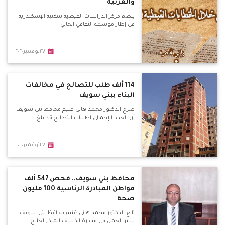
والعربية
ينظم مركز الدراسات القبطية بمكتبة الإسكندرية
فى إطار موسمه الثقافي الحالي
٢٧نوفمبر٢٠٢٠
114 ألف طلب للتصالح في مخالفات
البناء ببني سويف
صرح الدكتور محمد هاني غُنيم محافظ بني سويف
أن العدد الإجمالى لطلبات التصالح قد بلغ
٢٧نوفمبر٢٠٢٠
محافظ بني سويف.. فحص 547 ألف
مواطن المبادرة الرئاسية 100 مليون
صحة
تابع الدكتور محمد هاني غنيم محافظ بني سويف،
سير العمل في مبادرة الكشف المبكر لعلاج