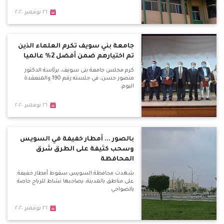
٢٦ نوفمبر ٢٠٢٠
جامعة بني سويف تكرم العلماء الذين
تم اختيارهم ضمن أفضل 2% عالميا
كرم مجلس جامعة بنى سويف، برئاسة الدكتور
منصور حسن، في جلسته رقم 190 والمنعقدة
اليوم،
٢٦ نوفمبر ٢٠٢٠
بالصور ... أمطار خفيفة في السويس
وسحب كثيفة على الطرق شرق
المحافظة
شهدت محافظة السويس سقوط أمطار خفيفة
على مناطق بالمدينة، يصاحبها نشاط للرياح خاصة
بالضواحي
٢٦ نوفمبر ٢٠٢٠