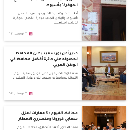
الموفرة" بأسيوط
أطلقت شركة مياه الشرب والصرف الصحي
بأسيوط والوادى الجديد مبادرة القطع الموفرة
لترشيد استهلاك
٢٦ نوفمبر ٢٠٢٠
مدير أمن بور سعيد يهنئ المحافظ
لحصوله علي جائزة أفضل محافظ في
الوطن العربي
قدم اللواء ناصر حريز مدير امن بورسعيد اليوم ،
التهنئة لمحافظ بورسعيد اللواء عادل الغضبان
٢٦ نوفمبر ٢٠٢٠
محافظ الفيوم : 3 عمارات لعزل
مصابي كورونا ومتضرري الامطار
تفقد الدكتور أحمد الأنصاري، محافظ الفيوم،