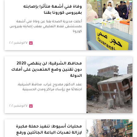
وفاة فني أشعة متأثرا بإصابته
بفيروس كورونا بقنا
أعلنت مديرية الصحة بقنا عن وفاة فني أشعة
بمستشفى قفط التعليمي بعقب إصابته بفيروس
كورونا
٢٧نوفمبر٢٠٢٠
محافظ الشرقية: لن ينقضي 2020
دون تقنين وضع المتعدين على أملاك
الدولة
عقد الدكتور ممدوح غراب، محافظ الشرقية،
اجتماعًا مع رؤساء مراكز ومدن الحسينية
٢٧نوفمبر٢٠٢٠
محليات أسيوط: تنفيذ حملة مكبرة
لإزالة تعديات الباعة الجائلين ورفع