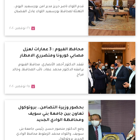
قدم اللواء ناصر حريز مدير امن بورسعيد اليوم ،
التهنئة لمحافظ بورسعيد اللواء عادل الغضبان
٢٦ نوفمبر ٢٠٢٠
محافظ الفيوم : 3 عمارات لعزل
مصابي كورونا ومتضرري الامطار
تفقد الدكتور أحمد الأنصاري، محافظ الفيوم،
يرافقه الدكتور محمد عماد، نائب المحافظ، وخالد
فراج
٢٥ نوفمبر ٢٠٢٠
بحضور وزيرة التضامن.. بروتوكول
تعاون بين جامعة بني سويف
ومحافظة الوادي الجديد
وقع الدكتور منصور حسن رئيس جامعة بنى
سويف، واللواء محمد الزملوط محافظ الوادي
الجديد بروتوكول