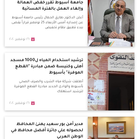
جامعة أسيوط تقرر خفض العمالة
وإلغاء العمل بالفترة المسائية
أعلن الدكتور طارق الجمال رئيس جامعة أسيوط
عن إصداره أمس الأربعاء 25 نوفمبر قراراً يقضى
ببدء تطبيق نظام تخفيض
٢٦ نوفمبر ٢٠٢٠
ترشيد استخدام المياه ل1000 مسجد
أهلى وكنيسة ضمن مبادرة "القطع
الموفرة" بأسيوط
أطلقت شركة مياه الشرب والصرف الصحي
بأسيوط والوادى الجديد مبادرة القطع الموفرة
لترشيد استهلاك
٢٦ نوفمبر ٢٠٢٠
مدير أمن بور سعيد يهنئ المحافظ
لحصوله علي جائزة أفضل محافظ في
الوطن العربي