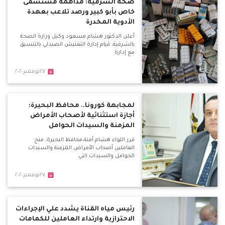
صحة الشرقية: مداهمة مستشفى
خاص بأبو كبير ورصد تلاعب بعهدة
الأدوية المخدرة
أعلن الدكتور هشام مسعود وكيل وزارة الصحة
بالشرقية، قيام إدارة التفتيش الصيدلي بالتنسيق
مع إدارة
٢٧نوفمبر٢٠٢٠
لمجابهة كورونا.. محافظ البحيرة:
أجازة استثنائية لأصحاب الأمراض
المزمنة والسيدات الحوامل
قرر اللواء هشام آمنة،محافظ البحيرة، منح
العاملين أصحاب الأمراض المزمنة والسيدات
الحوامل والسيدات التي
٢٧نوفمبر٢٠٢٠
رئيس مياه القناة يشدد علي الإجراءات
الاحترازية وارتداء العاملين للكمامات