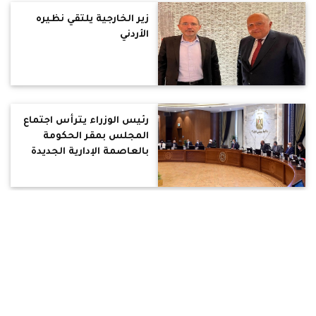
زير الخارجية يلتقي نظيره
الأردني
رئيس الوزراء يترأس اجتماع
المجلس بمقر الحكومة
بالعاصمة الإدارية الجديدة
وزير التموين يصدر قرارا بمد
فترة تسجيل أرقام
التليفونات لصاحب بطاقة
التموين للتسهيل على
المواطنين