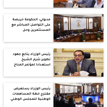
بالمشروع لأهالي المنطقة
مدبولي: الحكومة حريصة
على التواصل المباشر مع
المستثمرين وحل
المشكلات الخاصة وتذليل
العقبات وتيسير الإجراءات
رئيس الوزراء يتابع جهود
تطوير شرم الشيخ
استعدادا لمؤتمر المناخ
COP 27
رئيس الوزراء يستعرض
مقترح خطة المساهمات
الوطنية للمجلس الوطني
للتغيرات المناخية