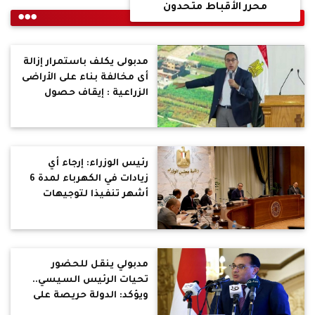
محرر الأقباط متحدون
مدبولى يكلف باستمرار إزالة
أى مخالفة بناء على الأراضى
الزراعية : إيقاف حصول
المخالفين على الدعم
التمويني
رئيس الوزراء: إرجاء أي
زيادات في الكهرباء لمدة 6
أشهر تنفيذا لتوجيهات
الرئيس
مدبولي ينقل للحضور
تحيات الرئيس السيسي..
ويؤكد: الدولة حريصة على
تمكين الشباب