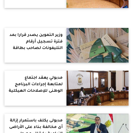
وزير التموين يصدر قرارا بمد
فترة تسجيل أرقام
التليفونات لصاحب بطاقة
التموين للتسهيل على
المواطنين
مدبولي يعقد اجتماع
لمتابعة إجراءات البرنامج
الوطنى للإصلاحات الهيكلية
.. استهدف البرنامج زيادة
سنوية للصادرات السلعية
غير البترولية
مدبولى يكلف باستمرار إزالة
أى مخالفة بناء على الأراضى