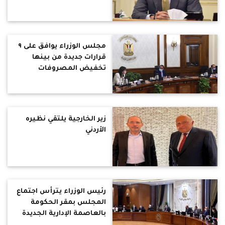
والاردن
مجلس الوزراء يوافق على ٩
قرارات جديدة من بينها
تخفيض المصروفات
الدراسية للطلاب الوافدين
..تخصيص 40.41 فدان
لاقامة مجمع مجازر آلية
زير الخارجية يلتقي نظيره
الأردني
رئيس الوزراء يترأس اجتماع
المجلس بمقر الحكومة
بالعاصمة الإدارية الجديدة